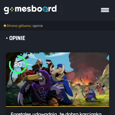
Strona główna
/
opinie
•
OPINIE
80
Foretales udowadnia, że dobra karcianka