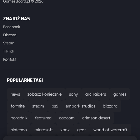
GamesBoard.pl © 2026
ZNAJDŹ NAS
Facebook
Discord
Steam
TikTok
Kontakt
POPULARNE TAGI
news
zobacz koniecznie
sony
arc raiders
games
fortnite
steam
ps5
embark studios
blizzard
poradnik
featured
capcom
crimson desert
nintendo
microsoft
xbox
gear
world of warcraft