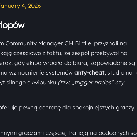
January 4, 2026
rlopów
m Community Manager CM Birdie, przyznali na
kają częściowo z faktu, że zespół przebywał na
eraz, gdy ekipa wróciła do biura, zapowiadane są 
ję na wzmocnienie systemów
anty-cheat,
studio na r
byt silnego ekwipunku
(tzw. „trigger nades” czy
oferuje pewną ochronę dla spokojniejszych graczy.
innymi graczami częściej trafiają na podobnych so