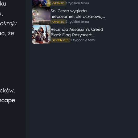
oku
potrzebuje wielkiego
1 tydzień temu
OPINIE
świata, żeby opowiedzieć
Sol Cesto wygląda
a,
dużą historię
niepozornie, ale oczarowuje
gameplayem
okroju
1 tydzień temu
OPINIE
Recenzja Assassin’s Creed
a, że
Black Flag Resynced:
Ubisoft tego nie zepsuł
2 tygodnie temu
RECENZJE
acków,
scape