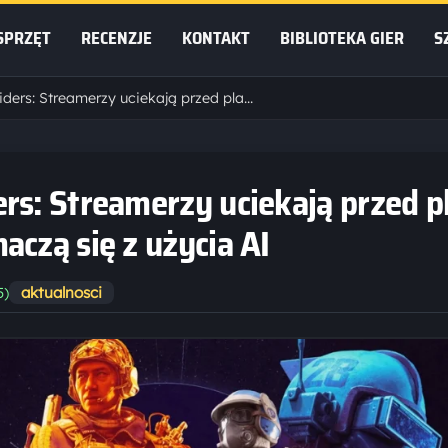
SPRZĘT
RECENZJE
KONTAKT
BIBLIOTEKA GIER
S
Kryzys w raju ARC Raiders: Streamerzy uciekają przed plagą oszustów, a twórcy tłumaczą się z użycia AI
rs: Streamerzy uciekają przed p
aczą się z użycia AI
aktualnosci
5)