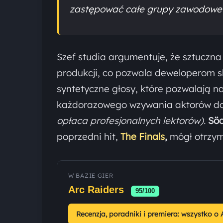
zastępować całe grupy zawodowe
Szef studia argumentuje, że sztuczn
produkcji, co pozwala deweloperom s
syntetyczne głosy, które pozwalają n
każdorazowego wzywania aktorów do
opłaca profesjonalnych lektorów).
Sö
poprzedni hit,
The Finals
,
mógł otrzym
W BAZIE GIER
Arc Raiders
95/100
Recenzja, poradniki i premiera: wszystko o 