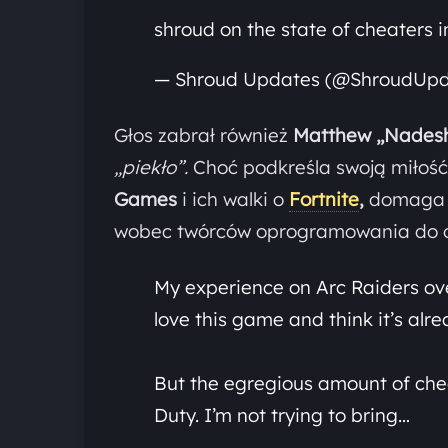
shroud on the state of cheaters 
— Shroud Updates (@ShroudUp
Głos zabrał również
Matthew „Nades
„piekło”.
Choć podkreśla swoją miłość
Games
i ich walki o
Fortnite
,
domaga 
wobec twórców oprogramowania do o
My experience on Arc Raiders over
love this game and think it’s alr
But the egregious amount of che
Duty. I’m not trying to bring…