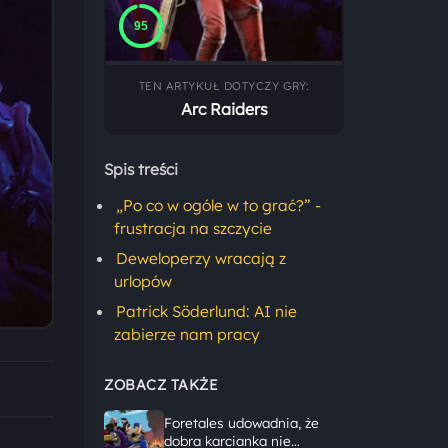
95
TEN ARTYKUŁ DOTYCZY GRY:
Arc Raiders
Spis treści
„Po co w ogóle w to grać?” -
frustracja na szczycie
Deweloperzy wracają z
urlopów
Patrick Söderlund: AI nie
zabierze nam pracy
ZOBACZ TAKŻE
Foretales udowadnia, że
dobra karcianka nie