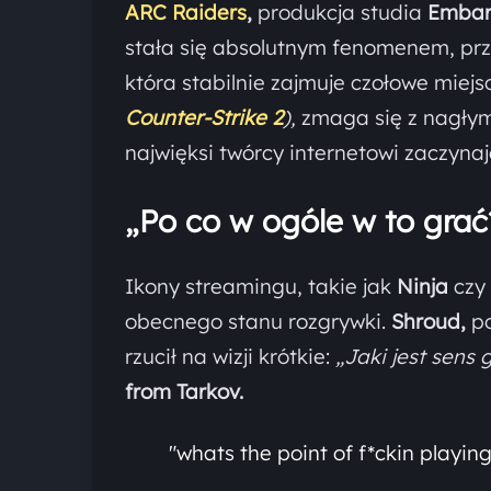
ARC Raiders
,
produkcja studia
Embar
stała się absolutnym fenomenem, prz
która stabilnie zajmuje czołowe miejs
Counter-Strike 2
),
zmaga się z nagłym
najwięksi twórcy internetowi zaczynają
„Po co w ogóle w to grać?
Ikony streamingu, takie jak
Ninja
czy
obecnego stanu rozgrywki.
Shroud,
po
rzucił na wizji krótkie:
„Jaki jest sens 
from Tarkov.
"whats the point of f*ckin playing