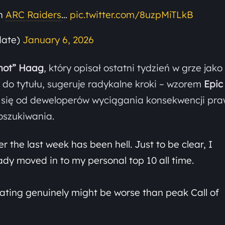
in
ARC Raiders
…
pic.twitter.com/8uzpMiTLkB
date)
January 6, 2026
hot” Haag
, który opisał ostatni tydzień w grze jako
 do tytułu, sugeruje radykalne kroki – wzorem
Epic
się od deweloperów wyciągania konsekwencji pr
szukiwania.
 the last week has been hell. Just to be clear, I
eady moved in to my personal top 10 all time.
ating genuinely might be worse than peak Call of