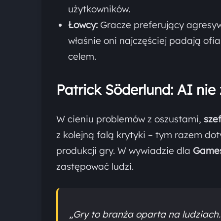
użytkowników.
Łowcy:
Gracze preferujący agresywn
właśnie oni najczęściej padają ofi
celem.
Patrick Söderlund: AI ni
W cieniu problemów z oszustami,
sze
z kolejną falą krytyki – tym razem do
produkcji gry. W wywiadzie dla
Game
zastępować ludzi.
„Gry to branża oparta na ludziach