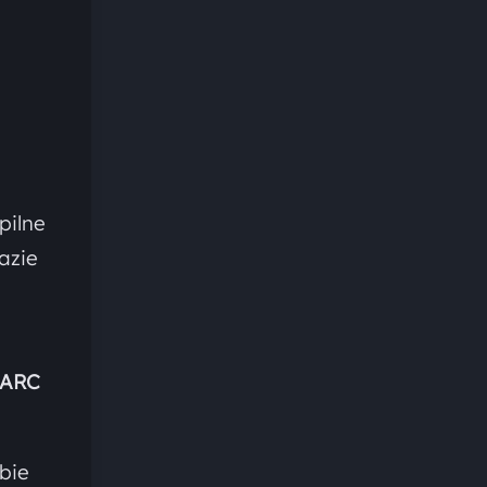
pilne
azie
ARC
bie