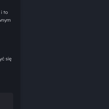
i to
ównym
yć się