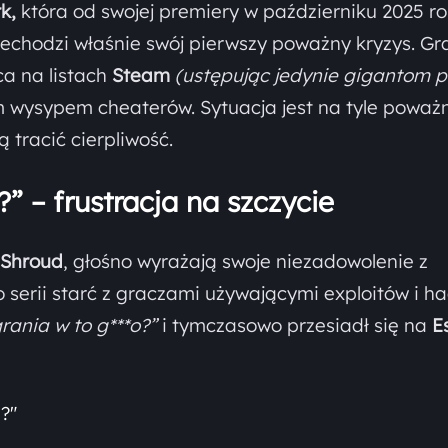
k,
która od swojej premiery w październiku 2025 r
echodzi właśnie swój pierwszy poważny kryzys. Gr
ca na listach
Steam
(ustępując jedynie gigantom p
 wysypem cheaterów. Sytuacja jest na tyle poważn
 tracić cierpliwość.
” – frustracja na szczycie
Shroud
, głośno wyrażają swoje niezadowolenie z
 serii starć z graczami używającymi exploitów i h
grania w to g***o?”
i tymczasowo przesiadł się na
E
?"