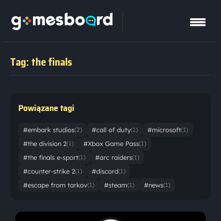
Tag: the finals
Powiązane tagi
#embark studios
#call of duty
#microsoft
(2)
(1)
(1)
#the division 2
#Xbox Game Pass
(1)
(1)
#the finals e-sport
#arc raiders
(1)
(1)
#counter-strike 2
#discord
(1)
(1)
#escape from tarkov
#steam
#news
(1)
(1)
(1)