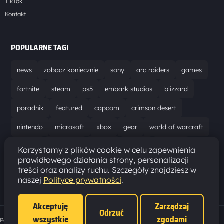
TikTok
Kontakt
POPULARNE TAGI
news
zobacz koniecznie
sony
arc raiders
games
fortnite
steam
ps5
embark studios
blizzard
poradnik
featured
capcom
crimson desert
nintendo
microsoft
xbox
gear
world of warcraft
solucja
marathon
ubisoft
bungie
recenzja
Korzystamy z plików cookie w celu zapewnienia
prawidłowego działania strony, personalizacji
resident evil requiem
gaming
aktualizacja
pc
treści oraz analizy ruchu. Szczegóły znajdziesz w
naszej
Polityce prywatności
.
epic games
hytale
Akceptuję
Zarządzaj
Odrzuć
wszystkie
zgodami
Polityka prywatności
·
Ustawienia cookies