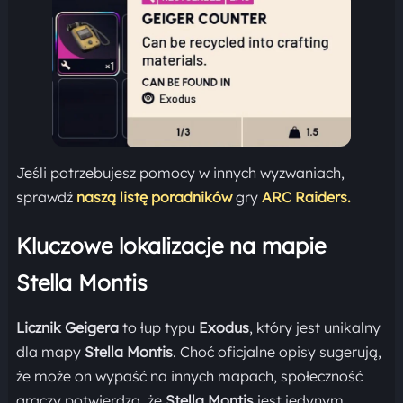
Jeśli potrzebujesz pomocy w innych wyzwaniach,
sprawdź
naszą listę poradników
gry
ARC Raiders.
Kluczowe lokalizacje na mapie
Stella Montis
Licznik Geigera
to łup typu
Exodus
, który jest unikalny
dla mapy
Stella Montis
. Choć oficjalne opisy sugerują,
że może on wypaść na innych mapach, społeczność
graczy potwierdza, że
Stella Montis
jest jedynym