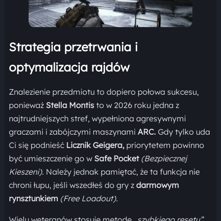
Strategia przetrwania i
optymalizacja rajdów
Znalezienie przedmiotu to dopiero połowa sukcesu,
ponieważ
Stella Montis
to w 2026 roku jedna z
najtrudniejszych stref, wypełniona agresywnymi
graczami i zabójczymi maszynami
ARC.
Gdy tylko uda
Ci się podnieść
Licznik Geigera,
priorytetem powinno
być umieszczenie go w
Safe Pocket
(Bezpiecznej
Kieszeni).
Należy jednak pamiętać, że ta funkcja nie
chroni łupu, jeśli wszedłeś do gry z
darmowym
rynsztunkiem
(Free Loadout).
Wielu weteranów stosuje metodę
„szybkiego resetu”.