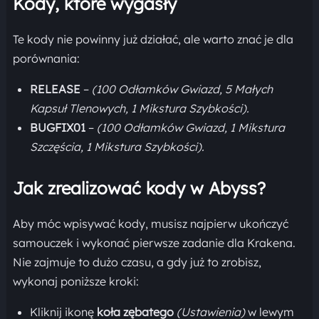
Kody, które wygasły
Te kody nie powinny już działać, ale warto znać je dla
porównania:
RELEASE
–
(100 Odłamków Gwiazd, 5 Małych
Kapsuł Tlenowych, 1 Mikstura Szybkości).
BUGFIX01
–
(100 Odłamków Gwiazd, 1 Mikstura
Szczęścia, 1 Mikstura Szybkości).
Jak zrealizować kody w Abyss?
Aby móc wpisywać kody, musisz najpierw ukończyć
samouczek i wykonać pierwsze zadanie dla Krakena.
Nie zajmuje to dużo czasu, a gdy już to zrobisz,
wykonaj poniższe kroki:
Kliknij ikonę
koła zębatego
(Ustawienia)
w lewym