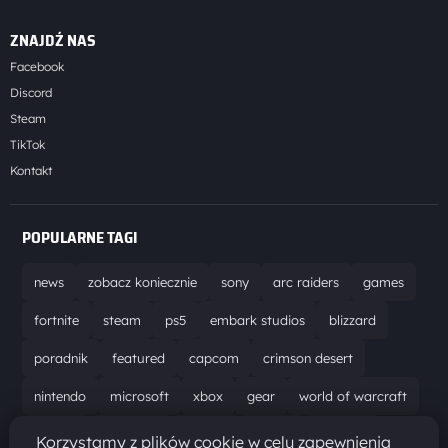
ZNAJDŹ NAS
Facebook
Discord
Steam
TikTok
Kontakt
POPULARNE TAGI
news
zobacz koniecznie
sony
arc raiders
games
fortnite
steam
ps5
embark studios
blizzard
poradnik
featured
capcom
crimson desert
nintendo
microsoft
xbox
gear
world of warcraft
solucja
marathon
ubisoft
bungie
recenzja
Korzystamy z plików cookie w celu zapewnienia