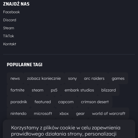
ZNAJDŹ NAS
Facebook
Discord
Steam
TikTok
Kontakt
POPULARNE TAGI
news
zobacz koniecznie
sony
arc raiders
games
fortnite
steam
ps5
embark studios
blizzard
poradnik
featured
capcom
crimson desert
nintendo
microsoft
xbox
gear
world of warcraft
solucja
marathon
ubisoft
bungie
recenzja
Korzystamy z plików cookie w celu zapewnienia
prawidłowego działania strony, personalizacji
resident evil requiem
gaming
aktualizacja
pc