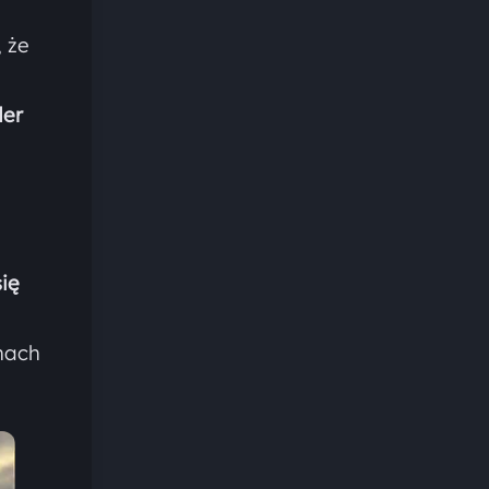
 że
der
ię
nach