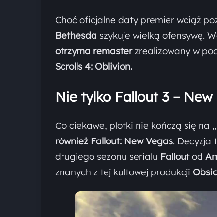
Choć oficjalne daty premier wciąż po
Bethesda
szykuje wielką ofensywę. 
otrzyma remaster
zrealizowany w po
Scrolls 4: Oblivion.
Nie tylko Fallout 3 – New
Co ciekawe, plotki nie kończą się na
„
również Fallout: New Vegas
. Decyzja 
drugiego sezonu serialu
Fallout
od
Am
znanych z tej kultowej produkcji
Obsid