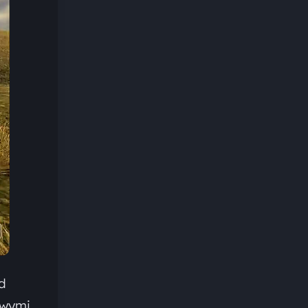
d
owymi