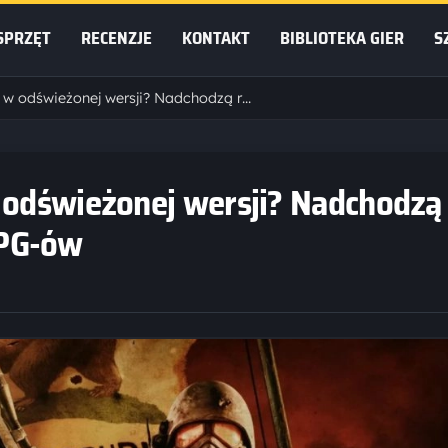
SPRZĘT
RECENZJE
KONTAKT
BIBLIOTEKA GIER
S
Fallout 3 i New Vegas w odświeżonej wersji? Nadchodzą remastery kultowych RPG-ów
w odświeżonej wersji? Nadchodzą
RPG-ów