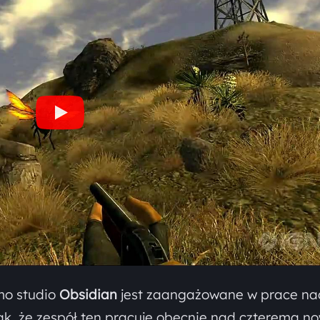
o studio
Obsidian
jest zaangażowane w prace na
k, że zespół ten pracuje obecnie nad czterema n