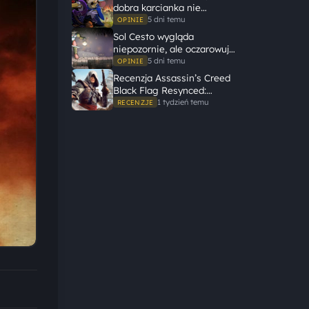
dobra karcianka nie
potrzebuje wielkiego
5 dni temu
OPINIE
świata, żeby opowiedzieć
Sol Cesto wygląda
dużą historię
niepozornie, ale oczarowuje
gameplayem
5 dni temu
OPINIE
Recenzja Assassin’s Creed
Black Flag Resynced:
Ubisoft tego nie zepsuł
1 tydzień temu
RECENZJE