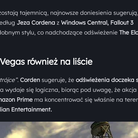
zostają tajemnicą, najnowsze doniesienia sugerują,
Według
Jeza Cordena
z
Windows Central,
Fallout 3
dobnym stylu, co nadchodzące odświeżenie
The El
 Vegas również na liście
trójce”.
Corden
sugeruje, że
odświeżenia doczeka s
ta wydaje się logiczna, biorąc pod uwagę, że akcja
azon Prime
ma koncentrować się właśnie na tere
ian Entertainment.