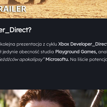
er_Direct?
 kolejna prezentacja z cyklu
Xbox Developer_Direct
ał jedynie obecność studia
Playground Games,
anal
jeźdźców apokalipsy”
Microsoftu.
Na liście potencj