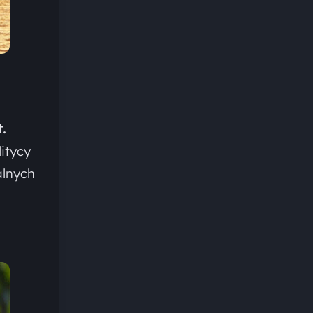
.
itycy
alnych