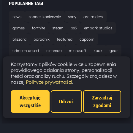
POPULARNE TAGI
news
zobacz koniecznie
sony
arc raiders
games
fortnite
steam
ps5
embark studios
blizzard
poradnik
featured
capcom
crimson desert
nintendo
microsoft
xbox
gear
world of warcraft
solucja
marathon
ubisoft
Korzystamy z plików cookie w celu zapewnienia
prawidłowego działania strony, personalizacji
bungie
recenzja
resident evil requiem
gaming
treści oraz analizy ruchu. Szczegóły znajdziesz w
naszej
Polityce prywatności
.
aktualizacja
pc
epic games
hytale
Akceptuję
Zarządzaj
Odrzuć
wszystkie
zgodami
Polityka prywatności
·
Ustawienia cookies