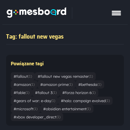
Tag: fallout new vegas
Powiązane tagi
#fallout
#fallout new vegas remaster
(1)
(1)
#amazon
#amazon prime
#bethesda
(1)
(1)
(1)
#fable
#fallout 3
#forza horizon 6
(1)
(1)
(1)
#gears of war: e-day
#halo: campaign evolved
(1)
(1)
#microsoft
#obsidian entertainment
(1)
(1)
#xbox developer_direct
(1)