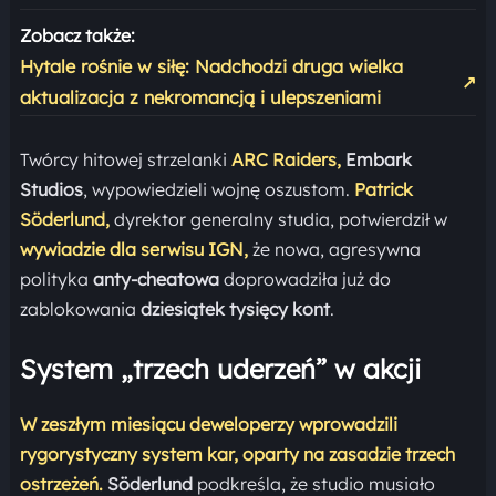
Zobacz także:
Hytale rośnie w siłę: Nadchodzi druga wielka
↗
aktualizacja z nekromancją i ulepszeniami
Twórcy hitowej strzelanki
ARC Raiders,
Embark
Studios
, wypowiedzieli wojnę oszustom.
Patrick
Söderlund,
dyrektor generalny studia, potwierdził w
wywiadzie dla serwisu IGN,
że nowa, agresywna
polityka
anty-cheatowa
doprowadziła już do
zablokowania
dziesiątek tysięcy kont
.
System „trzech uderzeń” w akcji
W zeszłym miesiącu deweloperzy wprowadzili
rygorystyczny system kar, oparty na zasadzie trzech
ostrzeżeń.
Söderlund
podkreśla, że studio musiało