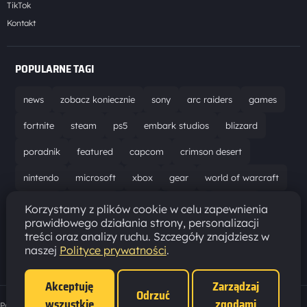
TikTok
Kontakt
POPULARNE TAGI
news
zobacz koniecznie
sony
arc raiders
games
fortnite
steam
ps5
embark studios
blizzard
poradnik
featured
capcom
crimson desert
nintendo
microsoft
xbox
gear
world of warcraft
solucja
marathon
ubisoft
bungie
recenzja
Korzystamy z plików cookie w celu zapewnienia
prawidłowego działania strony, personalizacji
resident evil requiem
gaming
aktualizacja
pc
treści oraz analizy ruchu. Szczegóły znajdziesz w
naszej
Polityce prywatności
.
epic games
hytale
Akceptuję
Zarządzaj
Odrzuć
wszystkie
zgodami
Polityka prywatności
·
Ustawienia cookies