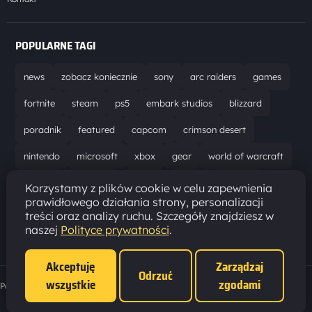
POPULARNE TAGI
news
zobacz koniecznie
sony
arc raiders
games
fortnite
steam
ps5
embark studios
blizzard
poradnik
featured
capcom
crimson desert
nintendo
microsoft
xbox
gear
world of warcraft
solucja
marathon
ubisoft
bungie
recenzja
Korzystamy z plików cookie w celu zapewnienia
prawidłowego działania strony, personalizacji
resident evil requiem
gaming
aktualizacja
pc
treści oraz analizy ruchu. Szczegóły znajdziesz w
naszej
Polityce prywatności
.
epic games
hytale
Akceptuję
Zarządzaj
Odrzuć
wszystkie
zgodami
Polityka prywatności
·
Ustawienia cookies