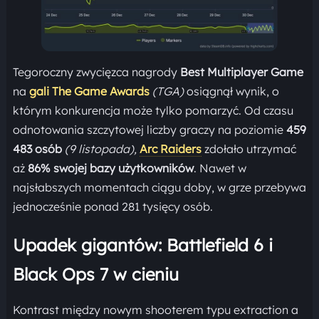
Tegoroczny zwycięzca nagrody
Best Multiplayer Game
na
gali The Game Awards
(TGA)
osiągnął wynik, o
którym konkurencja może tylko pomarzyć. Od czasu
odnotowania szczytowej liczby graczy na poziomie
459
483 osób
(9 listopada),
Arc Raiders
zdołało utrzymać
aż
86% swojej bazy użytkowników
. Nawet w
najsłabszych momentach ciągu doby, w grze przebywa
jednocześnie ponad 281 tysięcy osób.
Upadek gigantów: Battlefield 6 i
Black Ops 7 w cieniu
Kontrast między nowym shooterem typu extraction a