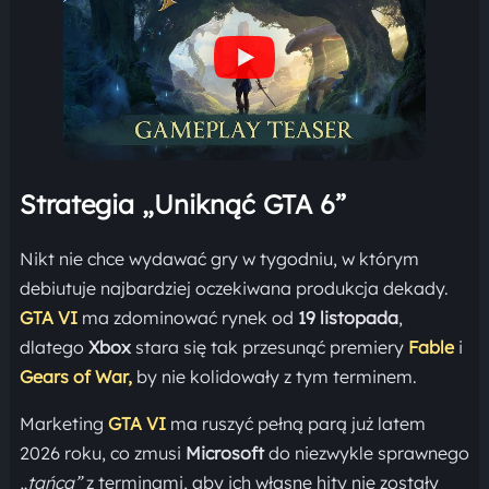
Strategia „Uniknąć GTA 6”
Nikt nie chce wydawać gry w tygodniu, w którym
debiutuje najbardziej oczekiwana produkcja dekady.
GTA VI
ma zdominować rynek od
19 listopada
,
dlatego
Xbox
stara się tak przesunąć premiery
Fable
i
Gears of War,
by nie kolidowały z tym terminem.
Marketing
GTA VI
ma ruszyć pełną parą już latem
2026 roku, co zmusi
Microsoft
do niezwykle sprawnego
„tańca”
z terminami, aby ich własne hity nie zostały