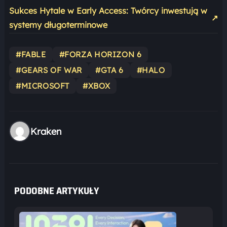
Sukces Hytale w Early Access: Twórcy inwestują w
↗
systemy długoterminowe
#FABLE
#FORZA HORIZON 6
#GEARS OF WAR
#GTA 6
#HALO
#MICROSOFT
#XBOX
Kraken
PODOBNE ARTYKUŁY