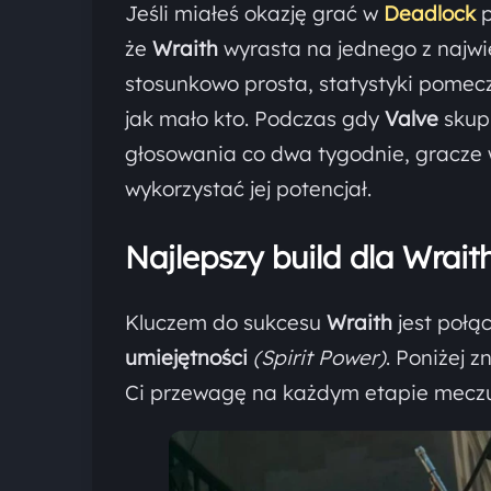
Jeśli miałeś okazję grać w
Deadlock
że
Wraith
wyrasta na jednego z najw
stosunkowo prosta, statystyki pomec
jak mało kto. Podczas gdy
Valve
skup
głosowania co dwa tygodnie, gracze w
wykorzystać jej potencjał.
Najlepszy build dla Wrai
Kluczem do sukcesu
Wraith
jest połą
umiejętności
(Spirit Power)
. Poniżej 
Ci przewagę na każdym etapie mecz