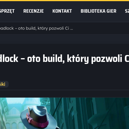
SPRZĘT
RECENZJE
KONTAKT
BIBLIOTEKA GIER
S
Wraith dominuje w Deadlock – oto build, który pozwoli Ci miażdżyć przeciwników
ock – oto build, który pozwoli C
iki