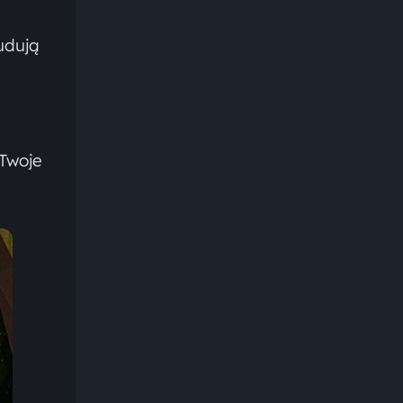
udują
 Twoje