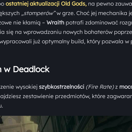
po
ostatniej aktualizacji Old Gods,
na pewno zauwa
iększych
„stomperów”
w grze. Choć jej mechanika j
zowe nie kłamią –
Wraith
potrafi zdominować roz
ia się na wprowadzaniu nowych bohaterów poprz
ypracowali już optymalny build, który pozwala w 
th w Deadlock
czenie wysokiej
szybkostrzelności
(Fire Rate)
z
moc
znajdziesz zestawienie przedmiotów, które zagwara
u.