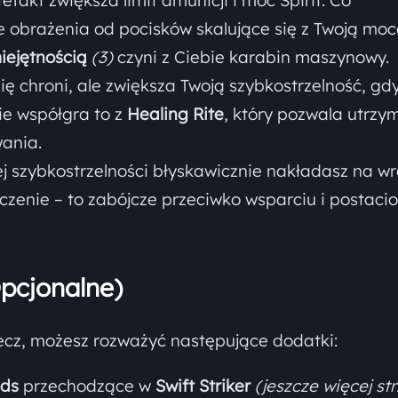
efakt zwiększa limit amunicji i moc Spirit. Co
 obrażenia od pocisków skalujące się z Twoją mo
iejętnością
(3)
czyni z Ciebie karabin maszynowy.
ię chroni, ale zwiększa Twoją szybkostrzelność, gd
ie współgra to z
Healing Rite
, który pozwala utrzy
ania.
j szybkostrzelności błyskawicznie nakładasz na w
leczenie – to zabójcze przeciwko wsparciu i postaci
pcjonalne)
mecz, możesz rozważyć następujące dodatki:
nds
przechodzące w
Swift Striker
(jeszcze więcej st