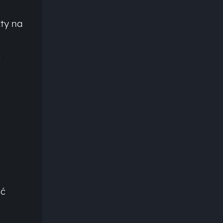
ty na
.
ść