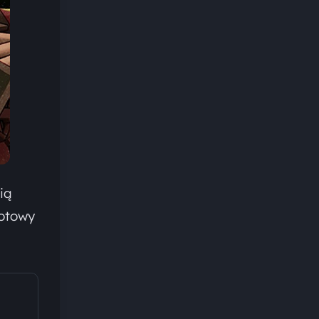
ią
gotowy