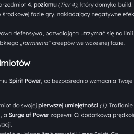
 przedmiot
4. poziomu
(Tier 4),
który domyka build.
 środkowej fazie gry, nakładający negatywne efek
wa defensywa, pozwalająca utrzymać się na linii
ybkiego
„farmienia”
creepów we wczesnej fazie.
edmiotów
aniu
Spirit Power
, co bezpośrednio wzmacnia Twoje
miot do swojej
pierwszej umiejętności
(1).
Trafianie
, a
Surge of Power
zapewni Ci dodatkową prędko
acji.