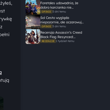
żyłeś,
Foretales udowadnia, że
dobra karcianka nie
est
potrzebuje wielkiego
5 dni temu
OPINIE
świata, żeby opowiedzieć
Sol Cesto wygląda
grywkę
dużą historię
niepozornie, ale oczarowuje
ez
gameplayem
5 dni temu
OPINIE
Recenzja Assassin’s Creed
pełni
Black Flag Resynced:
Ubisoft tego nie zepsuł
1 tydzień temu
RECENZJE
ą
ntują