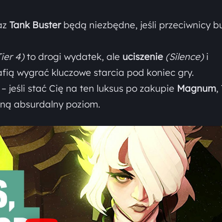
az
Tank Buster
będą niezbędne, jeśli przeciwnicy b
Tier 4)
to drogi wydatek, ale
uciszenie
(Silence)
i
rafią wygrać kluczowe starcia pod koniec gry.
– jeśli stać Cię na ten luksus po zakupie
Magnum
,
gną absurdalny poziom.