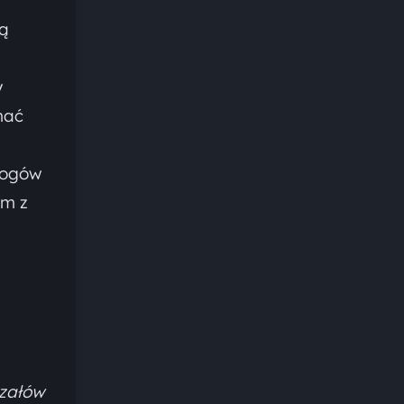
cą
y
mać
rogów
om z
rzałów