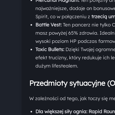
Mercurial Magnum:
Ten potężny art
najważniejsze, dodaje on bonusowe
Spirit, co w połączeniu z
trzecią um
Battle Vest:
Ten pancerz nie tylko C
masz powyżej 65% zdrowia. Idealn
wysoki poziom HP podczas farmow
Toxic Bullets:
Dzięki Twojej ogromne
efekt trucizny, który redukuje ich 
dużym lifestealem.
Przedmioty sytuacyjne (O
W zależności od tego, jak toczy się 
Dla większej siły ognia:
Rapid Rou