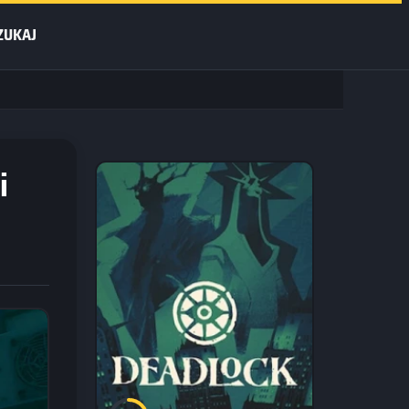
ZUKAJ
i