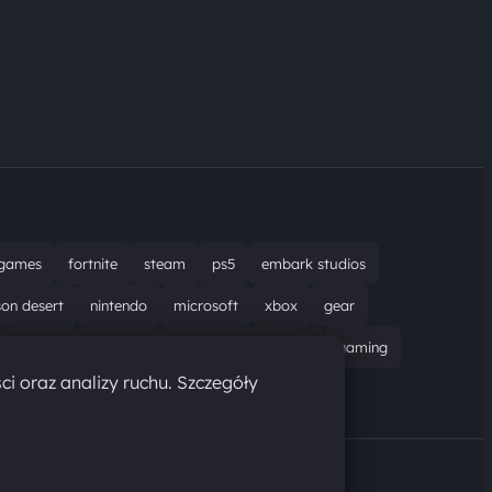
games
fortnite
steam
ps5
embark studios
son desert
nintendo
microsoft
xbox
gear
bungie
recenzja
resident evil requiem
gaming
ci oraz analizy ruchu. Szczegóły