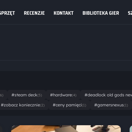
SPRZĘT
RECENZJE
KONTAKT
BIBLIOTEKA GIER
S
#steam deck
#hardware
#deadlock old gods ne
(6)
(5)
(4)
#zobacz koniecznie
#ceny pamięci
#gamersnexus
(2)
(1)
(1)