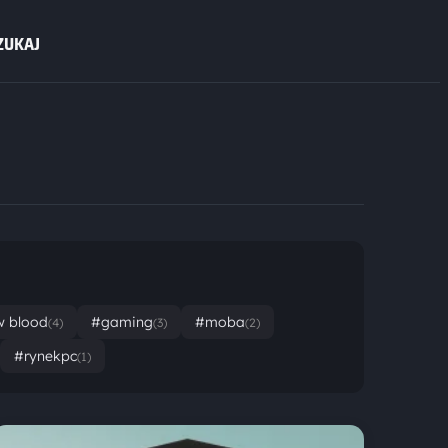
ZUKAJ
w blood
#gaming
#moba
(4)
(3)
(2)
#rynekpc
(1)