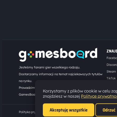
ZNAJ
Faceb
Discor
Jesteśmy fanami gier wszelkiego rodzaju.
Steam
Dostarczamy informacji na temat najciekawszych tytułów
TikTok
na rynku.
Kontak
Prowadzimy turnieje online. Działamy od 2008 roku.
Korzystamy z plików cookie w celu zap
GamesBoard.pl © 2026
znajdziesz w naszej
Polityce prywatno
Akceptuję wszystkie
Odrzuć
Polityka prywatności
·
Ustawienia cookies