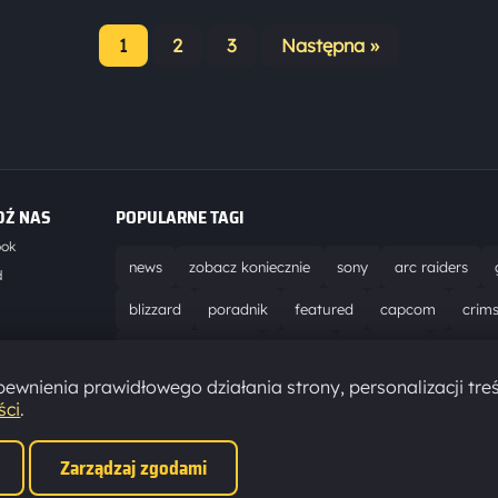
1
2
3
Następna »
Stronicowanie
wpisów
DŹ NAS
POPULARNE TAGI
ook
news
zobacz koniecznie
sony
arc raiders
d
blizzard
poradnik
featured
capcom
crim
world of warcraft
solucja
marathon
ubisoft
t
ewnienia prawidłowego działania strony, personalizacji treś
aktualizacja
pc
epic games
hytale
ści
.
Zarządzaj zgodami