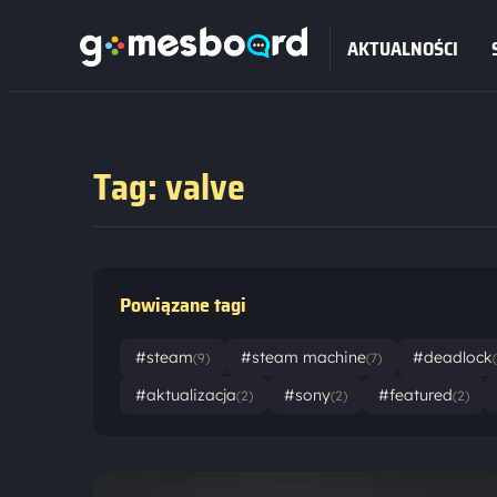
AKTUALNOŚCI
Tag: valve
Powiązane tagi
#steam
#steam machine
#deadlock
(9)
(7)
#aktualizacja
#sony
#featured
(2)
(2)
(2)