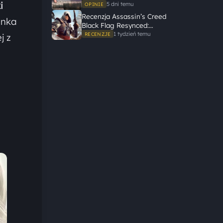
i
gameplayem
5 dni temu
OPINIE
Recenzja Assassin’s Creed
anka
Black Flag Resynced:
Ubisoft tego nie zepsuł
1 tydzień temu
RECENZJE
j z