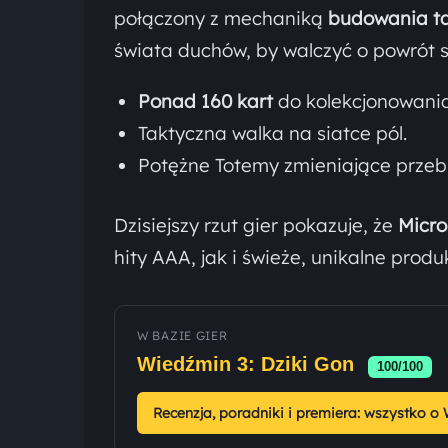
połączony z mechaniką
budowania tal
świata duchów, by walczyć o powrót 
Ponad 160 kart
do kolekcjonowania
Taktyczna walka na siatce pól.
Potężne Totemy zmieniające przebi
Dzisiejszy rzut gier pokazuje, że
Micro
hity AAA, jak i świeże, unikalne produ
W BAZIE GIER
Wiedźmin 3: Dziki Gon
100/100
Recenzja, poradniki i premiera: wszystko o 