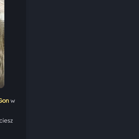
 Gon
w
ciesz