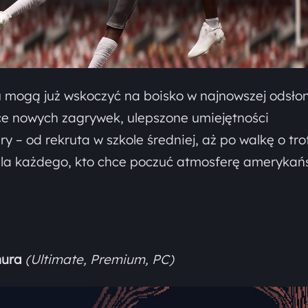
u mogą już wskoczyć na boisko w najnowszej odsło
ce nowych zagrywek, ulepszone umiejętności
y – od rekruta w szkole średniej, aż po walkę o tr
la każdego, kto chce poczuć atmosferę amerykań
mura
(Ultimate, Premium, PC)