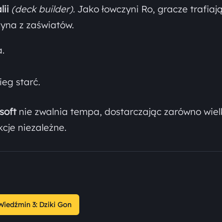
ii
(deck builder).
Jako łowczyni Ro, gracze trafiaj
syna z zaświatów.
.
eg starć.
soft
nie zwalnia tempa, dostarczając zarówno wiel
kcje niezależne.
Wiedźmin 3: Dziki Gon