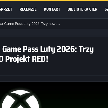
SPRZĘT
RECENZJE
KONTAKT
BIBLIOTEKA GIER
S
Wielki czwartek w Xbox Game Pass Luty 2026: Trzy nowości, w tym hit od CD Projekt RED!
 Game Pass Luty 2026: Trzy
D Projekt RED!