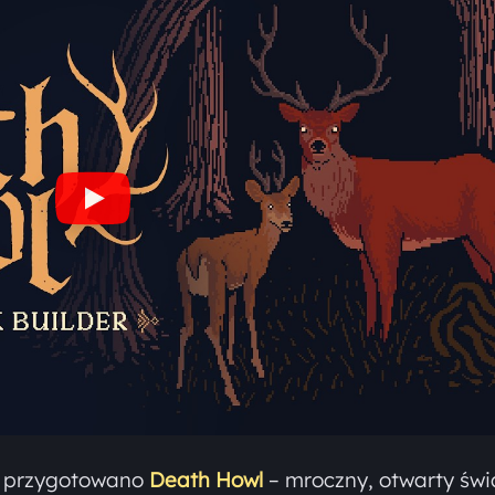
a przygotowano
Death Howl
– mroczny, otwarty świ