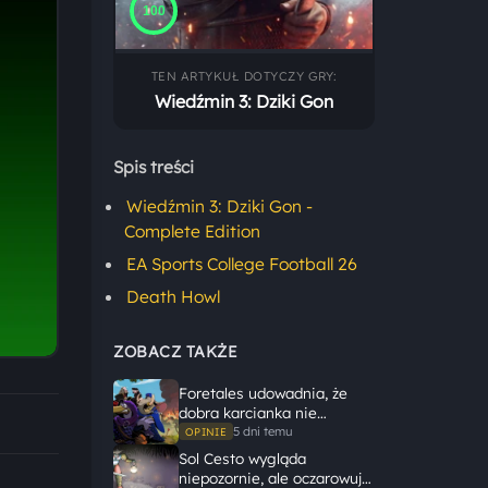
100
TEN ARTYKUŁ DOTYCZY GRY:
Wiedźmin 3: Dziki Gon
Spis treści
Wiedźmin 3: Dziki Gon -
Complete Edition
EA Sports College Football 26
Death Howl
ZOBACZ TAKŻE
Foretales udowadnia, że
dobra karcianka nie
potrzebuje wielkiego
5 dni temu
OPINIE
świata, żeby opowiedzieć
Sol Cesto wygląda
dużą historię
niepozornie, ale oczarowuje