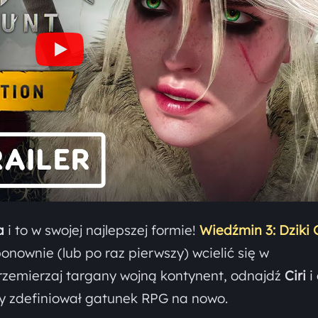
a
i to w swojej najlepszej formie!
Wiedźmin 3: Dziki
ownie (lub po raz pierwszy) wcielić się w
rzemierzaj targany wojną kontynent, odnajdź
Ciri
i 
ry zdefiniował gatunek RPG na nowo.