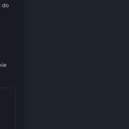
ą do
kie