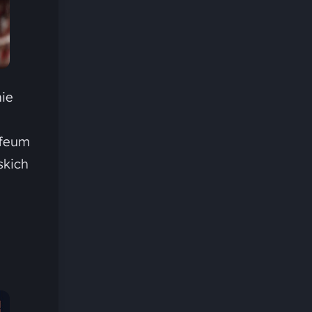
nie
ofeum
skich