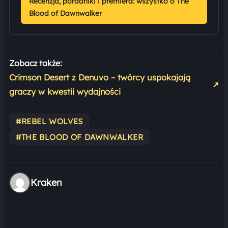
Recenzja, poradniki i premiera: wszystko o The
Blood of Dawnwalker
Zobacz także:
Crimson Desert z Denuvo – twórcy uspokajają
↗
graczy w kwestii wydajności
#REBEL WOLVES
#THE BLOOD OF DAWNWALKER
Kraken