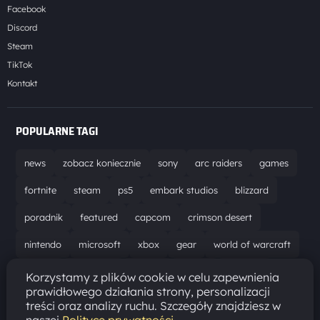
Facebook
Discord
Steam
TikTok
Kontakt
POPULARNE TAGI
news
zobacz koniecznie
sony
arc raiders
games
fortnite
steam
ps5
embark studios
blizzard
poradnik
featured
capcom
crimson desert
nintendo
microsoft
xbox
gear
world of warcraft
solucja
marathon
ubisoft
bungie
recenzja
Korzystamy z plików cookie w celu zapewnienia
prawidłowego działania strony, personalizacji
resident evil requiem
gaming
aktualizacja
pc
treści oraz analizy ruchu. Szczegóły znajdziesz w