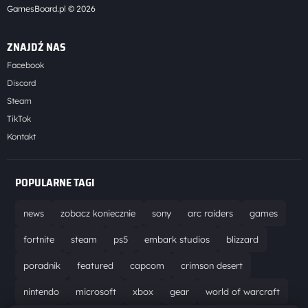
GamesBoard.pl © 2026
ZNAJDŹ NAS
Facebook
Discord
Steam
TikTok
Kontakt
POPULARNE TAGI
news
zobacz koniecznie
sony
arc raiders
games
fortnite
steam
ps5
embark studios
blizzard
poradnik
featured
capcom
crimson desert
nintendo
microsoft
xbox
gear
world of warcraft