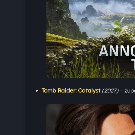
Tomb Raider: Catalyst
(2027)
– zupe