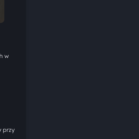
ch w
 przy