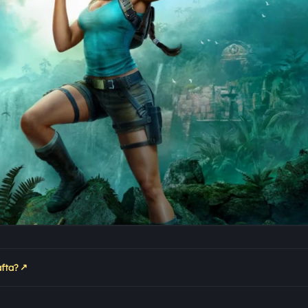
↗
fta?