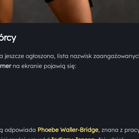
órcy
ła jeszcze ogłoszona, lista nazwisk zaangażowany
urner
na ekranie pojawią się:
czą odpowiada
Phoebe Waller-Bridge
,
znana z pracy