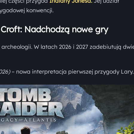
iej części przygód
Indiany Jonesa.
Jej udział
zygodowej konwencji.
 Croft: Nadchodzą nowe gry
 archeologii. W latach 2026 i 2027 zadebiutują dwi
026)
– nowa interpretacja pierwszej przygody Lary.