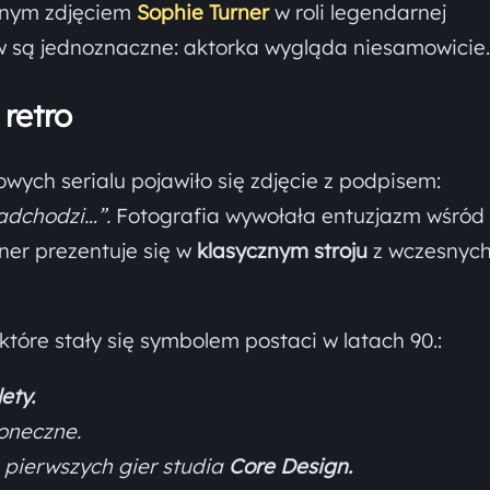
alnym zdjęciem
Sophie Turner
w roli legendarnej
 są jednoznaczne: aktorka wygląda niesamowicie.
retro
owych serialu pojawiło się zdjęcie z podpisem:
nadchodzi…”.
Fotografia wywołała entuzjazm wśród
ner prezentuje się w
klasycznym stroju
z wczesnych
tóre stały się symbolem postaci w latach 90.:
ety.
łoneczne.
 pierwszych gier studia
Core Design.