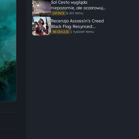
świata, żeby opowiedzieć
Sol Cesto wygląda
dużą historię
niepozornie, ale oczarowuje
gameplayem
6 dni temu
OPINIE
Recenzja Assassin’s Creed
Black Flag Resynced:
Ubisoft tego nie zepsuł
1 tydzień temu
RECENZJE