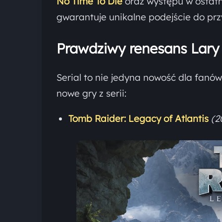
No Time To Die
oraz występu w ostatn
gwarantuje unikalne podejście do pr
Prawdziwy renesans Lary
Serial to nie jedyna nowość dla fanów
nowe gry z serii:
Tomb Raider: Legacy of Atlantis
(2