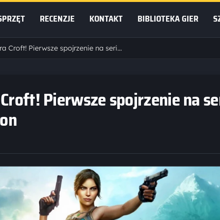
SPRZĘT
RECENZJE
KONTAKT
BIBLIOTEKA GIER
S
Sophie Turner jako Lara Croft! Pierwsze spojrzenie na serial „Tomb Raider” od Amazon
Croft! Pierwsze spojrzenie na se
zon