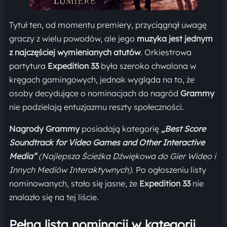
Tytuł ten, od momentu premiery, przyciągnął uwagę
graczy z wielu powodów, ale jego
muzyka jest jednym
z najczęściej wymienianych atutów
. Orkiestrowa
partytura
Expedition 33
była szeroko chwalona w
kręgach gamingowych, jednak wygląda na to, że
osoby decydujące o nominacjach do nagród
Grammy
nie podzielają entuzjazmu reszty społeczności.
Nagrody Grammy
posiadają kategorię
„Best Score
Soundtrack for Video Games and Other Interactive
Media”
(Najlepsza Ścieżka Dźwiękowa do Gier Wideo i
Innych Mediów Interaktywnych).
Po ogłoszeniu listy
nominowanych, stało się jasne, że
Expedition 33
nie
znalazło się na tej liście.
Pełna lista nominacji w kategorii