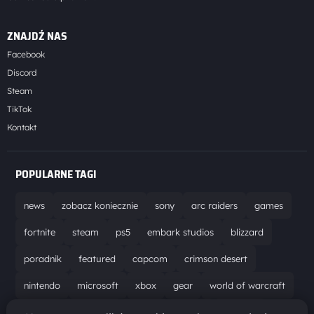
ZNAJDŹ NAS
Facebook
Discord
Steam
TikTok
Kontakt
POPULARNE TAGI
news
zobacz koniecznie
sony
arc raiders
games
fortnite
steam
ps5
embark studios
blizzard
poradnik
featured
capcom
crimson desert
nintendo
microsoft
xbox
gear
world of warcraft
solucja
marathon
ubisoft
bungie
recenzja