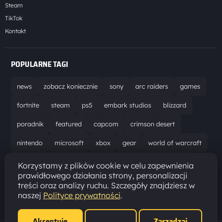
Steam
TikTok
Kontakt
POPULARNE TAGI
news
zobacz koniecznie
sony
arc raiders
games
fortnite
steam
ps5
embark studios
blizzard
poradnik
featured
capcom
crimson desert
nintendo
microsoft
xbox
gear
world of warcraft
solucja
marathon
ubisoft
bungie
recenzja
Korzystamy z plików cookie w celu zapewnienia
prawidłowego działania strony, personalizacji
resident evil requiem
gaming
aktualizacja
pc
treści oraz analizy ruchu. Szczegóły znajdziesz w
naszej
Polityce prywatności
.
epic games
hytale
Akceptuję
Zarządzaj