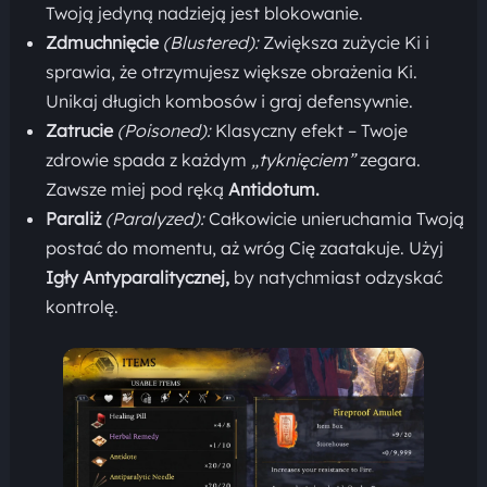
Twoją jedyną nadzieją jest blokowanie.
Zdmuchnięcie
(Blustered):
Zwiększa zużycie Ki i
sprawia, że otrzymujesz większe obrażenia Ki.
Unikaj długich kombosów i graj defensywnie.
Zatrucie
(Poisoned):
Klasyczny efekt – Twoje
zdrowie spada z każdym
„tyknięciem”
zegara.
Zawsze miej pod ręką
Antidotum.
Paraliż
(Paralyzed):
Całkowicie unieruchamia Twoją
postać do momentu, aż wróg Cię zaatakuje. Użyj
Igły Antyparalitycznej,
by natychmiast odzyskać
kontrolę.