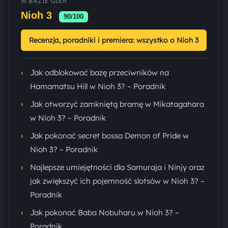
W BAZIE GIER
Nioh 3
90/100
Recenzja, poradniki i premiera: wszystko o Nioh 3
›
Jak odblokować bazę przeciwników na
Hamamatsu Hill w Nioh 3? – Poradnik
›
Jak otworzyć zamkniętą bramę w Mikatagahara
w Nioh 3? – Poradnik
›
Jak pokonać secret bossa Demon of Pride w
Nioh 3? – Poradnik
›
Najlepsze umiejętności dla Samuraja i Ninjy oraz
jak zwiększyć ich pojemność slotsów w Nioh 3? –
Poradnik
›
Jak pokonać Baba Nobuharu w Nioh 3? –
Poradnik