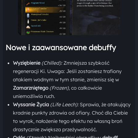
Nowe i zaawansowane debuffy
Wyziębienie
(Chilled):
Zmniejsza szybkość
regeneracji Ki. Uwaga: Jeśli zostaniesz trafiony
atakiem wodnym w tym stanie, zmienisz się w
Zamarzniętego
(Frozen),
co całkowicie
uniemożliwia ruch.
Wyssanie Życia
(Life Leech):
Sprawia, że atakujący
kradnie punkty zdrowia od ofiary. Choć dla Ciebie
to wyrok, nałożenie tego efektu na własną broń
drastycznie zwiększa przeżywalność.
Odór
(Stench):
Najbardziej obrzydliwy
debuff.