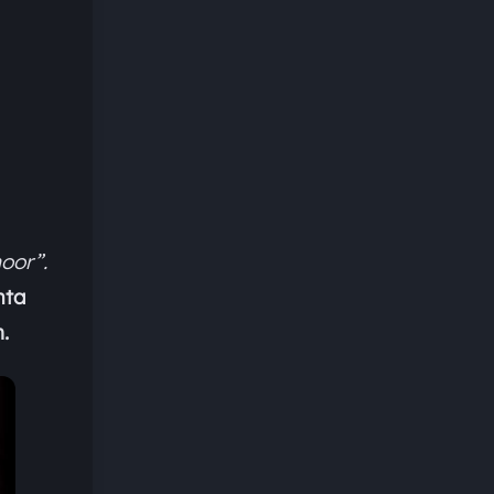
oor”.
nta
.