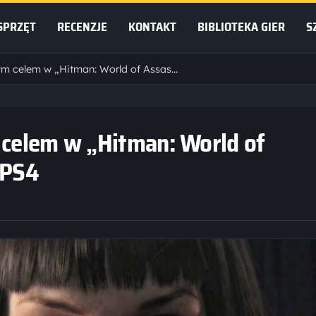
SPRZĘT
RECENZJE
KONTAKT
BIBLIOTEKA GIER
S
Milla Jovovich kolejnym celem w „Hitman: World of Assassination” na PS5 i PS4
 celem w „Hitman: World of
 PS4