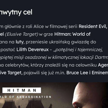
hwytny cel
 głównie z roli Alice w filmowej serii
Resident Evil,
el
(Elusive Target)
w grze
Hitman: World of
wana na
luty
, przeniesie ukraińską gwiazdę do
w postać
Lilith Devereux
–
„potężnej i tajemniczej,
iętej misji osadzonej w klimatycznej lokacji Dartm
celebrytów, którzy znaleźli się na celowniku
Age
ive Target,
pojawili się już m.in.
Bruce Lee i Eminem