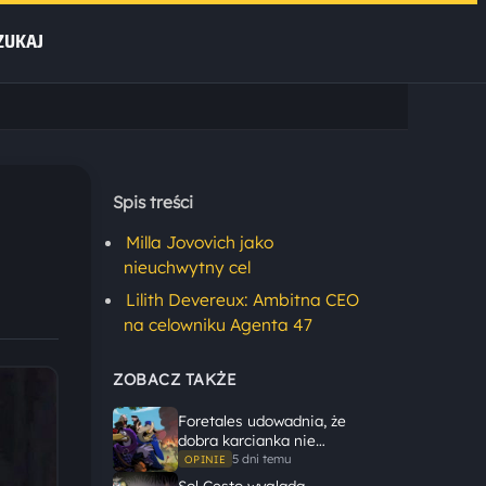
ZUKAJ
Spis treści
Milla Jovovich jako
nieuchwytny cel
Lilith Devereux: Ambitna CEO
na celowniku Agenta 47
ZOBACZ TAKŻE
Foretales udowadnia, że
dobra karcianka nie
potrzebuje wielkiego
5 dni temu
OPINIE
świata, żeby opowiedzieć
Sol Cesto wygląda