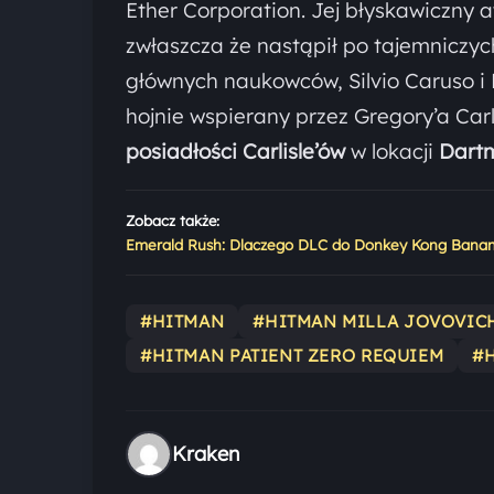
Ether Corporation. Jej błyskawiczny
zwłaszcza że nastąpił po tajemniczyc
głównych naukowców, Silvio Caruso i 
hojnie wspierany przez Gregory’a Carli
posiadłości Carlisle’ów
w lokacji
Dart
Zobacz także:
Emerald Rush: Dlaczego DLC do Donkey Kong Bananza
#HITMAN
#HITMAN MILLA JOVOVIC
#HITMAN PATIENT ZERO REQUIEM
#
Kraken