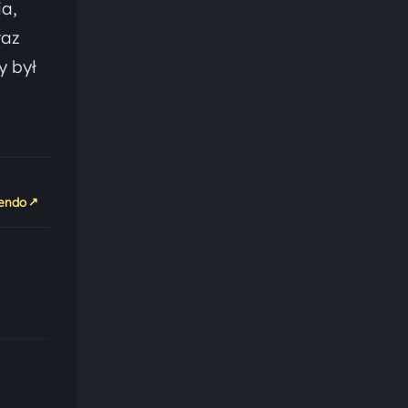
ia,
raz
y był
↗
tendo