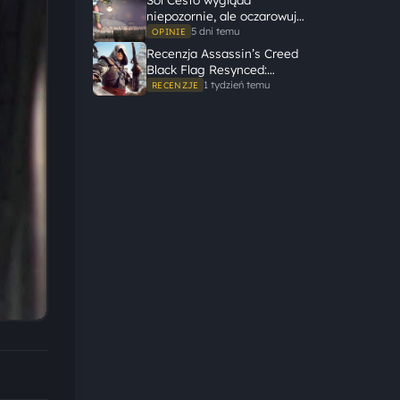
dużą historię
niepozornie, ale oczarowuje
gameplayem
5 dni temu
OPINIE
Recenzja Assassin’s Creed
Black Flag Resynced:
Ubisoft tego nie zepsuł
1 tydzień temu
RECENZJE