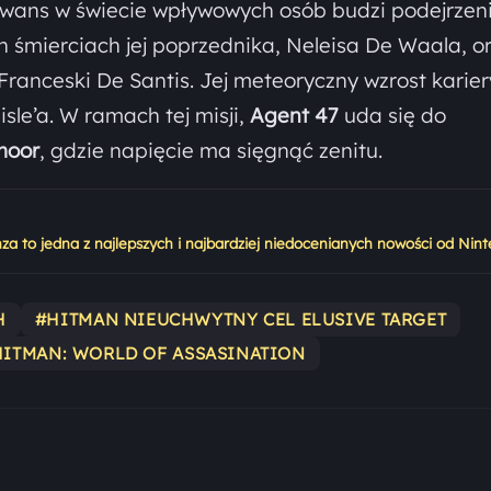
 awans w świecie wpływowych osób budzi podejrzen
h śmierciach jej poprzednika, Neleisa De Waala, o
Franceski De Santis. Jej meteoryczny wzrost karier
sle’a. W ramach tej misji,
Agent 47
uda się do
moor
, gdzie napięcie ma sięgnąć zenitu.
 to jedna z najlepszych i najbardziej niedocenianych nowości od Nin
H
#HITMAN NIEUCHWYTNY CEL ELUSIVE TARGET
HITMAN: WORLD OF ASSASINATION