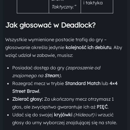
i taktyka
Taktyczny.”
Jak głosować w Deadlock?
Wszystkie wymienione postacie trafią do gry –
głosowanie określa jedynie
kolejność ich debiutu
. Aby
wziąć udział w zabawie, musisz:
Posiadać dostęp do gry
(zaproszenie od
znajomego na
Steam
).
Rozegrać mecz w trybie
Standard Match
lub
4×4
Street Brawl
.
Zbierać głosy:
Za ukończony mecz otrzymasz 1
głos, ale zwycięstwo gwarantuje ich aż
PIĘĆ
.
Udać się do swojej
kryjówki
(Hideout)
i wrzucić
głosy do urny wyborczej znajdującej się na stole.