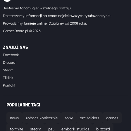
Jesteśmy fanami gier wszelkiego rodzaju.
Dostarczamy informacji na temat najciekawszych tytułów na rynku.
Prowadzimy turnieje online. Działamy od 2008 roku.
GamesBoard.pl © 2026
ZNAJDŹ NAS
Facebook
Discord
Steam
TikTok
Kontakt
POPULARNE TAGI
news
zobacz koniecznie
sony
arc raiders
games
fortnite
steam
ps5
embark studios
blizzard