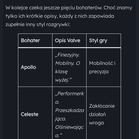
W kolejce czeka jeszcze pięciu bohaterów. Choć znamy
tylko ich krótkie opisy, każdy z nich zapowiada
zupełnie inny styl rozgrywki:
Bohater
Opis Valve
Styl gry
„Finezyjny.
Mobilny. O
Mobilność i
Apollo
klasę
precyzja
wyżej.”
„Performerk
a.
Zakłócanie
Przeszkadza
Celeste
działań
jąca.
wroga
Olśniewając
a.”