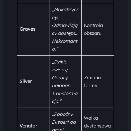
„Makabrycz
ny.
Odmawiają
Kontrola
Graves
cy dostępu.
obszaru
Nekromant
a.”
„Dzikie
zwierzę.
Gorący
Zmiana
Silver
bałagan.
formy
Transforma
cja.”
„Pobożny.
Walka
Ekspert od
Venator
dystansowa
broni.