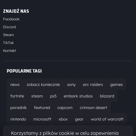
ZNAJDŹ NAS
Facebook
Discord
Steam
TikTok
Kontakt
POPULARNE TAGI
news
zobacz koniecznie
sony
arc raiders
games
fortnite
steam
ps5
embark studios
blizzard
poradnik
featured
capcom
crimson desert
nintendo
microsoft
xbox
gear
world of warcraft
solucja
marathon
ubisoft
bungie
recenzja
Korzystamy z plików cookie w celu zapewnienia