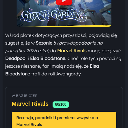
Wśród plotek dotyczących przyszłości, pojawiają się
sugestie, że w
Sezonie 6
(prawdopodobnie na
początku 2026 roku)
do
Marvel Rivals
mogą dołączyć
Deadpool
i
Elsa Bloodstone
. Choć role tych postaci są
jeszcze nieznane, fani mają nadzieję, że
Elsa
Bloodstone
trafi do roli Awangardy.
W BAZIE GIER
Marvel Rivals
80/100
Recenzja, poradniki i premiera: wszystko o
Marvel Rivals