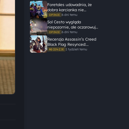
Foretales udowadnia, że
dobra karcianka nie
potrzebuje wielkiego
6 dni temu
OPINIE
świata, żeby opowiedzieć
Sol Cesto wygląda
dużą historię
niepozornie, ale oczarowuje
gameplayem
6 dni temu
OPINIE
Recenzja Assassin’s Creed
Black Flag Resynced:
Ubisoft tego nie zepsuł
1 tydzień temu
RECENZJE