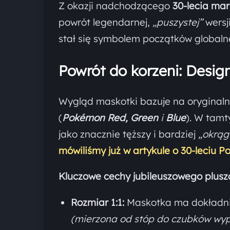
Z okazji nadchodzącego
30-lecia ma
powrót legendarnej,
„puszystej”
wersj
stał się symbolem początków globaln
Powrót do korzeni: Design 
Wygląd maskotki bazuje na oryginal
(
Pokémon Red, Green
i
Blue
). W tamt
jako znacznie tęższy i bardziej
„okrąg
mówiliśmy już w artykule o 30-leciu 
Kluczowe cechy jubileuszowego plusz
Rozmiar 1:1:
Maskotka ma dokładnie
(mierzona od stóp do czubków wyp