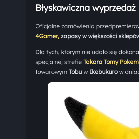
Błyskawiczna wyprzedaż 
Oficjalne zamówienia przedpremierowe
4Gamer,
zapasy w większości sklepów
Dla tych, którym nie udało się dokon
specjalnej strefie
Takara Tomy Pokem
towarowym
Tobu
w
Ikebukuro
w dnia