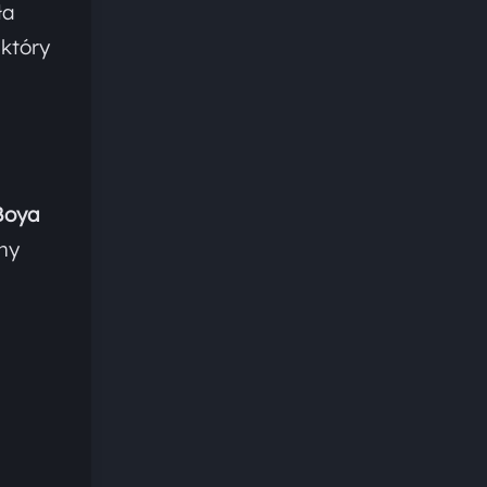
ła
 który
Boya
ny