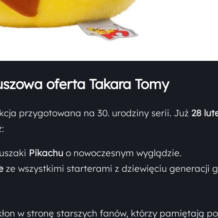
euszowa oferta Takara Tomy
kcja przygotowana na 30. urodziny serii. Już
28 lut
:
luszaki
Pikachu
o nowoczesnym wyglądzie.
e
ze wszystkimi starterami z dziewięciu generacji g
kłon w stronę starszych fanów, którzy pamiętają po