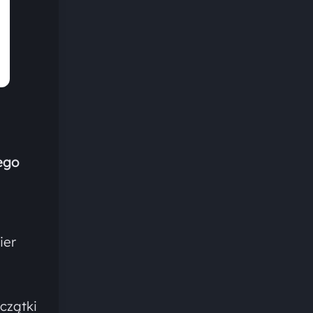
ego
ier
czątki