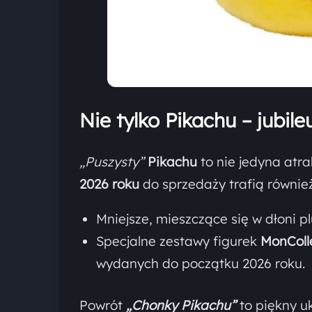
Nie tylko Pikachu
–
jubil
„Puszysty”
Pikachu
to nie jedyna atra
2026 roku
do sprzedaży trafią również
Mniejsze, mieszczące się w dłoni p
Specjalne zestawy figurek
MonColl
wydanych do początku 2026 roku.
Powrót
„Chonky Pikachu”
to piękny u