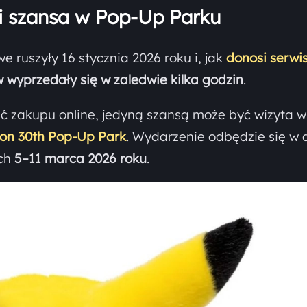
i szansa w Pop-Up Parku
 ruszyły 16 stycznia 2026 roku i, jak
donosi serwi
 wyprzedały się w zaledwie kilka godzin
.
ać zakupu online, jedyną szansą może być wizyta w
on 30th Pop-Up Park
. Wydarzenie odbędzie się w
ch
5–11 marca 2026 roku
.