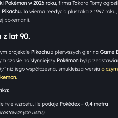
rki Pokémon w 2026 roku
, firma Takara Tomy ogłosi
i
Pikachu.
To wierna reedycja pluszaka z 1997 roku,
ej pokemanii.
z lat 90.
nym projekcie
Pikachu
z pierwszych gier na
Game 
ym czasie najsłynniejszy
Pokémon
był przedstawia
ły”
niż jego współczesna, smuklejsza wersja
o czym
Pokemon.
aka:
 tyle wzrostu, ile podaje
Pokédex
–
0,4 metra
rostowanych uszu).