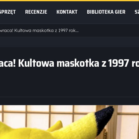
SPRZĘT
RECENZJE
KONTAKT
BIBLIOTEKA GIER
S
„Chonky Pikachu” powraca! Kultowa maskotka z 1997 roku na 30-lecie Pokémonów
aca! Kultowa maskotka z 1997 r