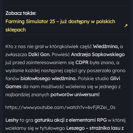
Zobacz także:
Farming Simulator 25 – już dostępny w polskich
↗
sklepach
Kto z nas nie grał w którąkolwiek część
Wiedźmina,
a
zwłaszcza
Dziki Gon.
Powieść
Andrzeja Sapkowskiego
już przed zainteresowaniem się
CDPR
była znana, a
wydanie każdej następnej części gry poszerzała grono
fanów
białowłosego wiedźmina.
Polskie studio
Glivi
Games
da nam możliwość wcielenia się w jednego z
najbardziej znanych
potworów uniwersum!
https://www.youtube.com/watch?v=6vFjRZei_0s
Leshy
to gra
gatunku akcji z elementami RPG
w której
wcielamy się w tytułowego
Leszego – strażnika lasu z