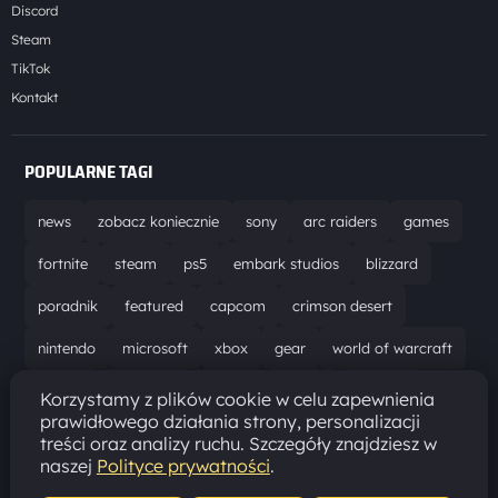
Discord
Steam
TikTok
Kontakt
POPULARNE TAGI
news
zobacz koniecznie
sony
arc raiders
games
fortnite
steam
ps5
embark studios
blizzard
poradnik
featured
capcom
crimson desert
nintendo
microsoft
xbox
gear
world of warcraft
solucja
marathon
ubisoft
bungie
recenzja
Korzystamy z plików cookie w celu zapewnienia
prawidłowego działania strony, personalizacji
resident evil requiem
gaming
aktualizacja
pc
treści oraz analizy ruchu. Szczegóły znajdziesz w
naszej
Polityce prywatności
.
epic games
hytale