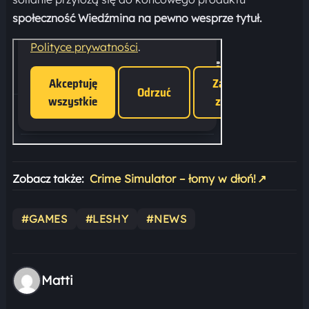
społeczność Wiedźmina na pewno wesprze tytuł.
Zobacz także:
Crime Simulator – łomy w dłoń!
↗
#GAMES
#LESHY
#NEWS
Matti