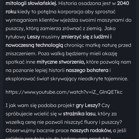
mitologii słowiańskiej.
Historia osadzona jest w
2040
roku
kiedy to potężna korporacja aby sprostać
wymaganiom klientów wjeżdża swoimi maszynami do
puszczy, którą zamierza zrównać z ziemią. Jako
tytułowy
Leszy
musimy
zmierzyć się z ludźmi i
nowoczesną technologią
chroniąc matkę naturę przed
zniszczeniem. Poza walką będziemy mieli okazję
spotkać inne
mityczne stworzenia,
które pozwolą nam
na poznanie lepiej historii
naszego bohatera
i
eksplorować świat skrywający nieodkryte tajemnice.
https://www.youtube.com/watch?v=iZ_GlnQETkc
I jak wam się podoba projekt
gry Leszy?
Czy
spróbujecie wcielić się w
strażnika lasu
, który za
wszelką cenę nie pozwoli niszczyć fluory i puszczy?
Obserwujmy bacznie prace
naszych rodaków,
a jeśli
solidnie przyłożą się do końcowego produktu