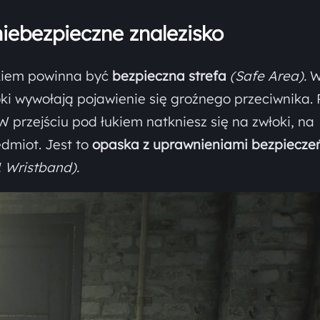
niebezpieczne znalezisko
kiem powinna być
bezpieczna strefa
(Safe Area).
W
ki wywołają pojawienie się groźnego przeciwnika. 
 W przejściu pod łukiem natkniesz się na zwłoki, na
edmiot. Jest to
opaska z uprawnieniami bezpiecze
1 Wristband).