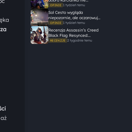
oć
potrzebuje wielkiego
1 tydzień temu
OPINIE
świata, żeby opowiedzieć
Sol Cesto wygląda
dużą historię
niepozornie, ale oczarowuje
pęka
gameplayem
1 tydzień temu
OPINIE
cza
Recenzja Assassin’s Creed
Black Flag Resynced:
Ubisoft tego nie zepsuł
2 tygodnie temu
RECENZJE
ści
,
aż