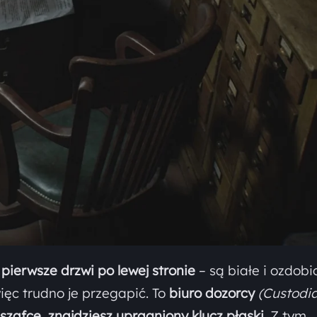
 pierwsze drzwi po lewej stronie
– są białe i ozdobi
ęc trudno je przegapić. To
biuro dozorcy
(Custodia
szafce, znajdziesz upragniony klucz płaski.
Z tym