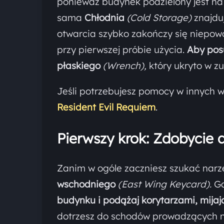
ponieważ budynek podzielony jest na
sama
Chłodnia
(Cold Storage)
znajdu
otwarcia szybko zakończy się niepow
przy pierwszej próbie użycia.
Aby pos
płaskiego
(Wrench),
który ukryto w zu
Jeśli potrzebujesz pomocy w innych 
Resident Evil Requiem
.
Pierwszy krok: Zdobycie
Zanim w ogóle zaczniesz szukać narz
wschodniego
(East Wing Keycard).
Gd
budynku i podążaj korytarzami, mija
dotrzesz do schodów prowadzących n