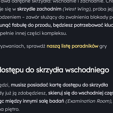
 dwa odrębne skrzydła: wschodnie i zachodnie. Ch
je się w
skrzydle zachodnim
(West Wing),
próba jej
odzeniem – zawór służący do zwolnienia blokady 
unąć fabułę do przodu, będziesz potrzebować klu
pełnie innej części kompleksu.
wyzwaniach, sprawdź
naszą listę poradników
gry
 dostępu do skrzydła wschodniego
ędzi,
musisz posiadać
kartę dostępu do skrzydła
y już ją zdobędziesz,
skieruj się do wschodniej czę
jąc między innymi salę badań
(Examination Room)
a piętro.