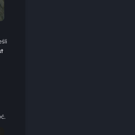
śli
st
ć.