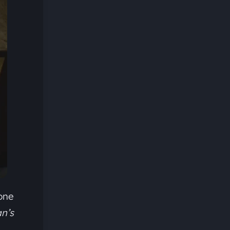
one
n’s