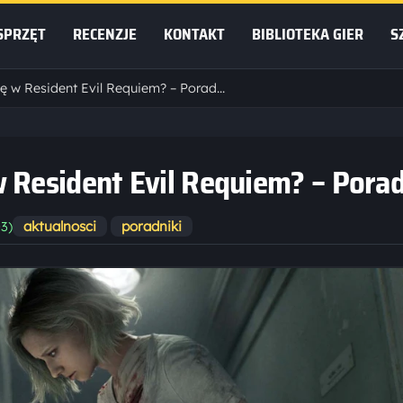
SPRZĘT
RECENZJE
KONTAKT
BIBLIOTEKA GIER
S
Jak otworzyć Chłodnię w Resident Evil Requiem? – Poradnik
w Resident Evil Requiem? – Pora
aktualnosci
poradniki
03)