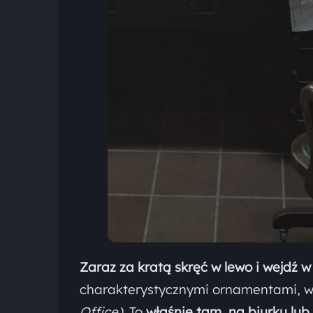
Zaraz za kratą skręć w lewo i wejdź w
charakterystycznymi ornamentami, wi
Office).
To
właśnie tam, na biurku lub 