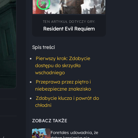
95
TEN ARTYKUŁ DOTYCZY GRY:
Resident Evil Requiem
Spis treści
Pierwszy krok: Zdobycie
dostępu do skrzydła
wschodniego
Przeprawa przez piętro i
niebezpieczne znalezisko
Zdobycie klucza i powrót do
chłodni
ZOBACZ TAKŻE
Foretales udowadnia, że
dobra karcianka nie