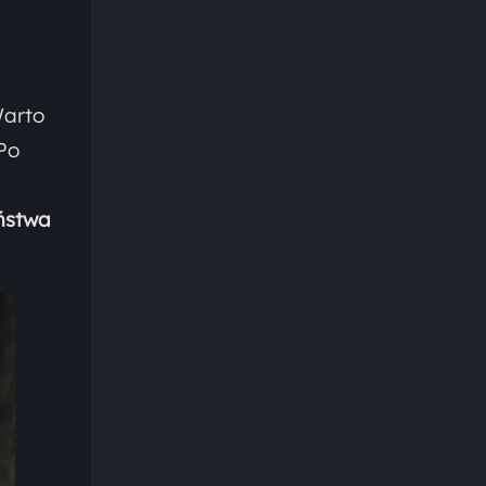
arto
Po
ństwa