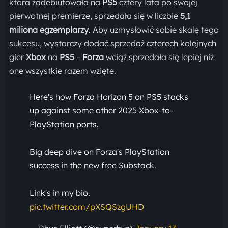
która zadebiutowała na
PS5
cztery lata po swojej
pierwotnej premierze, sprzedała się w liczbie
5,1
miliona egzemplarzy
. Aby uzmysłowić sobie skalę tego
sukcesu, wystarczy dodać sprzedaż czterech kolejnych
gier
Xbox
na
PS5
–
Forza
wciąż sprzedała się lepiej niż
one wszystkie razem wzięte.
Here's how Forza Horizon 5 on PS5 stacks
up against some other 2025 Xbox-to-
PlayStation ports.
Big deep dive on Forza's PlayStation
success in the new free Substack.
Link's in my bio.
pic.twitter.com/pXSQSzgUHD