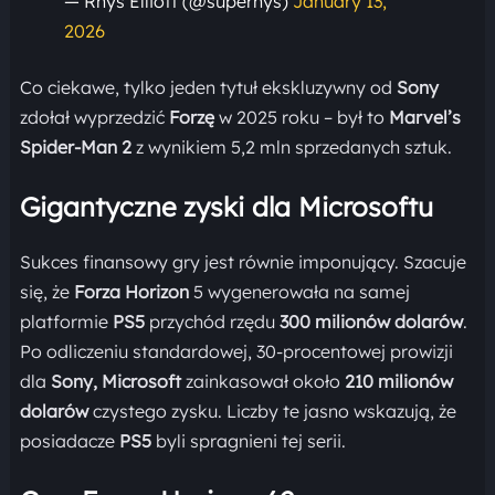
— Rhys Elliott (@superhys)
January 13,
2026
Co ciekawe, tylko jeden tytuł ekskluzywny od
Sony
zdołał wyprzedzić
Forzę
w 2025 roku – był to
Marvel’s
Spider-Man 2
z wynikiem 5,2 mln sprzedanych sztuk.
Gigantyczne zyski dla Microsoftu
Sukces finansowy gry jest równie imponujący. Szacuje
się, że
Forza Horizon
5 wygenerowała na samej
platformie
PS5
przychód rzędu
300 milionów dolarów
.
Po odliczeniu standardowej, 30-procentowej prowizji
dla
Sony, Microsoft
zainkasował około
210 milionów
dolarów
czystego zysku. Liczby te jasno wskazują, że
posiadacze
PS5
byli spragnieni tej serii.