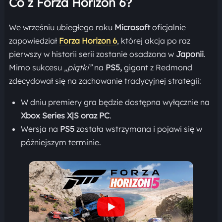
Co z Forza Horizon 6?
We wrześniu ubiegłego roku
Microsoft
oficjalnie
zapowiedział
Forza Horizon 6
, której akcja po raz
pierwszy w historii serii zostanie osadzona w
Japonii
.
Mimo sukcesu
„piątki”
na
PS5,
gigant z Redmond
zdecydował się na zachowanie tradycyjnej strategii:
W dniu premiery gra będzie dostępna wyłącznie na
Xbox Series X|S oraz PC
.
Wersja na
PS5
została wstrzymana i pojawi się w
późniejszym terminie.