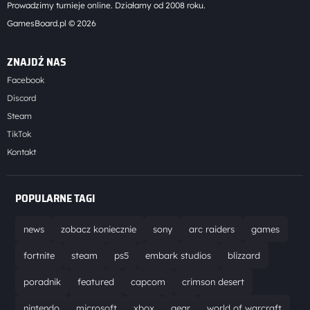
Prowadzimy turnieje online. Działamy od 2008 roku.
GamesBoard.pl © 2026
ZNAJDŹ NAS
Facebook
Discord
Steam
TikTok
Kontakt
POPULARNE TAGI
news
zobacz koniecznie
sony
arc raiders
games
fortnite
steam
ps5
embark studios
blizzard
poradnik
featured
capcom
crimson desert
nintendo
microsoft
xbox
gear
world of warcraft