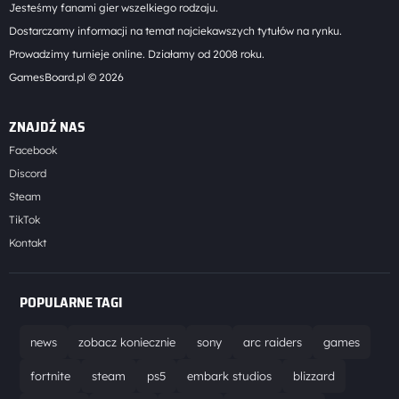
Jesteśmy fanami gier wszelkiego rodzaju.
Dostarczamy informacji na temat najciekawszych tytułów na rynku.
Prowadzimy turnieje online. Działamy od 2008 roku.
GamesBoard.pl © 2026
ZNAJDŹ NAS
Facebook
Discord
Steam
TikTok
Kontakt
POPULARNE TAGI
news
zobacz koniecznie
sony
arc raiders
games
fortnite
steam
ps5
embark studios
blizzard