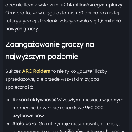
obecnie licznik wskazuje już
14 milionów egzemplarzy
.
Oznacza to, że w ciągu ostatnich 30 dni na zakup tej
futurystycznej strzelanki zdecydowało się
1,6 miliona
nowych graczy
.
Zaangażowanie graczy na
najwyższym poziomie
Sukces
ARC Raiders
to nie tylko
„puste”
liczby
sprzedażowe, ale przede wszystkim żyjąca
społeczność:
Rekord aktywności:
W zeszłym miesiącu w jednym
momencie bawiło się rekordowe
960 000
użytkowników
.
Stała baza:
Gra utrzymuje niesamowitą retencję,
przyciągając średnio
6 milionów aktywnych graczy