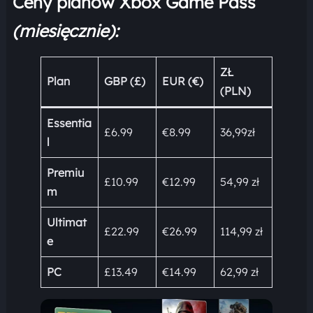
Ceny planów Xbox Game Pass
(miesięcznie):
ZŁ
Plan
GBP (£)
EUR (€)
(PLN)
Essentia
£6.99
€8.99
36,99zł
l
Premiu
£10.99
€12.99
54,99 zł
m
Ultimat
£22.99
€26.99
114,99 zł
e
PC
£13.49
€14.99
62,99 zł