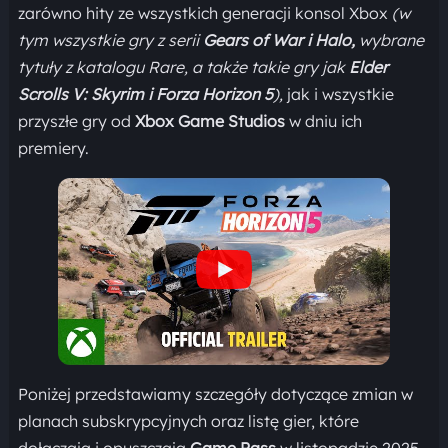
zarówno hity ze wszystkich generacji konsol Xbox
(w
tym wszystkie gry z serii
Gears of War i Halo,
wybrane
tytuły z katalogu Rare, a także takie gry jak
Elder
Scrolls V: Skyrim i Forza Horizon 5
),
jak i wszystkie
przyszłe gry od
Xbox Game Studios
w dniu ich
premiery.
Poniżej przedstawiamy szczegóły dotyczące zmian w
planach subskrypcyjnych oraz listę gier, które
dołączają i opuszczają
Game Pass
w listopadzie 2025