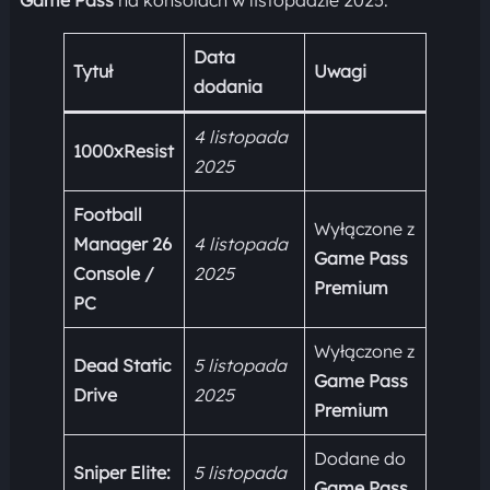
Game Pass
na konsolach w listopadzie 2025:
Data
Tytuł
Uwagi
dodania
4 listopada
1000xResist
2025
Football
Wyłączone z
Manager 26
4 listopada
Game Pass
Console /
2025
Premium
PC
Wyłączone z
Dead Static
5 listopada
Game Pass
Drive
2025
Premium
Dodane do
Sniper Elite:
5 listopada
Game Pass