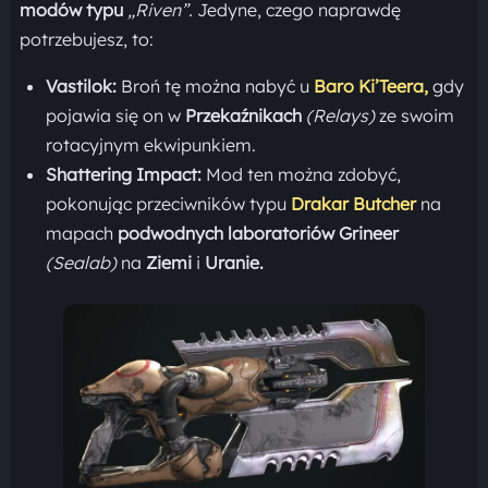
modów typu
„Riven”.
Jedyne, czego naprawdę
potrzebujesz, to:
Vastilok:
Broń tę można nabyć u
Baro Ki’Teera,
gdy
pojawia się on w
Przekaźnikach
(Relays)
ze swoim
rotacyjnym ekwipunkiem.
Shattering Impact:
Mod ten można zdobyć,
pokonując przeciwników typu
Drakar Butcher
na
mapach
podwodnych laboratoriów
Grineer
(Sealab)
na
Ziemi
i
Uranie.