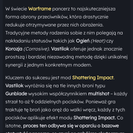
W świecie
Warframe
pancerz to najskuteczniejsza
forma obrony przeciwników, która drastycznie
redukuje otrzymywane przez nich obrażenia.
Tradycyjne metody radzenia sobie z nim polegają na
nakładaniu statusów takich jak
Ogień
(Heat)
czy
Korozja
(Corrosive).
Vastilok
oferuje jednak znacznie
prostszą i bardziej niezawodną metodę dzięki unikalnej
synergii z jednym konkretnym modem.
Kluczem do sukcesu jest mod
Shattering Impact
.
Vastilok
wyróżnia się na tle innych broni typu
Gunblade
wysokim współczynnikiem
multishot
– każdy
strzał to aż 9 oddzielnych pocisków. Ponieważ gra
traktuje tę broń jako oręż do walki wręcz, każdy z tych
pocisków aplikuje efekt modu
Shattering Impact.
Co
istotne,
proces ten odbywa się w oparciu o bazowe