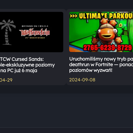
Uruchomiliśmy nowy tryb p
TCW Cursed Sands:
deathrun w Fortnite — pona
le-ekskluzywne poziomy
poziomów wyzwań!
 na PC już 6 maja
2024-09-08
04-29