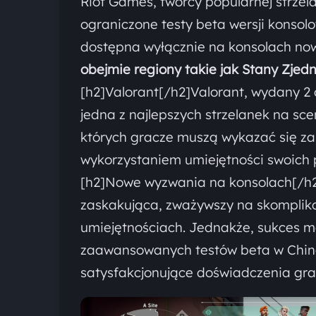
Riot Games, twórcy popularnej strzela
ograniczone testy beta wersji konsol
dostępna wyłącznie na konsolach now
obejmie regiony takie jak Stany Zjed
[h2]Valorant[/h2]Valorant, wydany 2 
jedna z najlepszych strzelanek na sc
których gracze muszą wykazać się za
wykorzystaniem umiejętności swoich 
[h2]Nowe wyzwania na konsolach[/h2]
zaskakująca, zważywszy na skompliko
umiejętnościach. Jednakże, sukces mob
zaawansowanych testów beta w Chinac
satysfakcjonujące doświadczenia gra