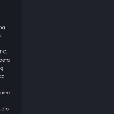
łną
ie
PC.
 beta
dą
az
aniem,
udio