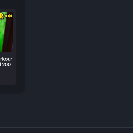
arkour
d 200