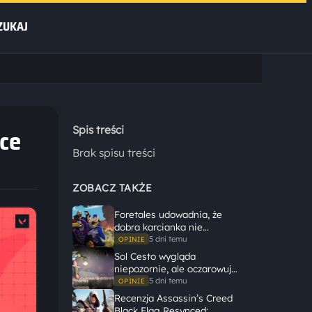
ZUKAJ
tce
Spis treści
Brak spisu treści
ZOBACZ TAKŻE
Foretales udowadnia, że
dobra karcianka nie
potrzebuje wielkiego
5 dni temu
OPINIE
świata, żeby opowiedzieć
Sol Cesto wygląda
dużą historię
niepozornie, ale oczarowuje
gameplayem
5 dni temu
OPINIE
Recenzja Assassin’s Creed
Black Flag Resynced: