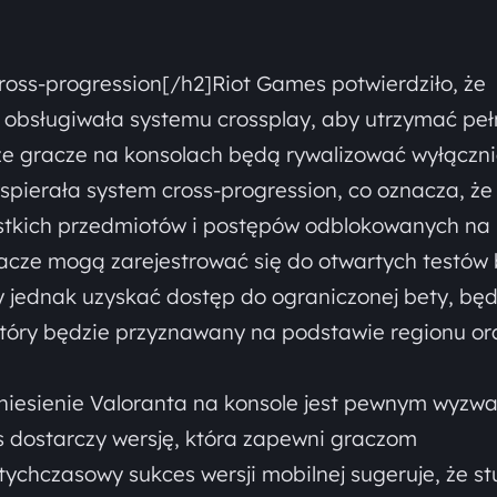
cross-progression[/h2]Riot Games potwierdziło, że
e obsługiwała systemu crossplay, aby utrzymać pe
, że gracze na konsolach będą rywalizować wyłączn
pierała system cross-progression, co oznacza, że
stkich przedmiotów i postępów odblokowanych na 
racze mogą zarejestrować się do otwartych testów
y jednak uzyskać dostęp do ograniczonej bety, bę
tóry będzie przyznawany na podstawie regionu or
iesienie Valoranta na konsole jest pewnym wyzw
 dostarczy wersję, która zapewni graczom
ychczasowy sukces wersji mobilnej sugeruje, że st