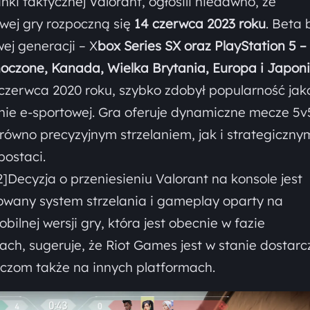
nki taktycznej Valorant, ogłosili niedawno, że
owej gry rozpoczną się
14 czerwca 2023 roku
. Beta 
ej generacji – X
box Series SX oraz PlayStation 5
– 
noczone, Kanada, Wielka Brytania, Europa i Japon
czerwca 2020 roku, szybko zdobył popularność jak
enie e-sportowej. Gra oferuje dynamiczne mecze 5v
równo precyzyjnym strzelaniem, jak i strategiczny
postaci.
Decyzja o przeniesieniu Valorant na konsole jest
wany system strzelania i gameplay oparty na
ilnej wersji gry, która jest obecnie w fazie
h, sugeruje, że Riot Games jest w stanie dostarc
czom także na innych platformach.