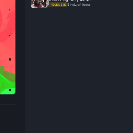
Ubisoft tego nie zepsuł
1 tydzień temu
RECENZJE