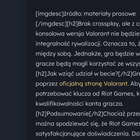
[imgdesc]źródło: materiały prasowe
[/imgdesc][h2]Brak crossplay, ale z 
konsolowa wersja Valorant nie będzi
integralność rywalizacji. Oznacza to
między sobą. Jednakże, gra będzie ws
gracze będą mogli korzystać ze wszy
[h2]Jak wziąć udział w becie?[/h2]G
poprzez
oficjalną stronę Valorant
. Ab
potrzebować klucza od Riot Games, k
kwalifikowalności konta gracza.
[h2]Podsumowanie[/h2]Chociaż przen
można spodziewać się, że Riot Games
satysfakcjonujące doświadczenia. Dot