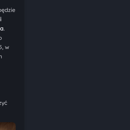
będzie
i
ia
.
o
5, w
m
zyć