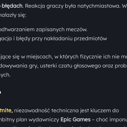
o błędach
. Reakcja graczy była natychmiastowa. 
alazły się:
odtwarzaniem zapisanych meczów.
acja i błędy przy nakładaniu przedmiotów
ce się w miejscach, w których fizycznie ich nie m
dowywania gry, usterki czatu głosowego oraz pro
ych.
?
tnite,
niezawodność techniczna jest kluczem do
mbitny plan wydawniczy
Epic Games
– choć impon