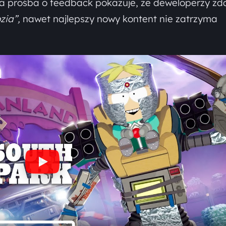
arta prośba o feedback pokazuje, że deweloperzy zd
zia”,
nawet najlepszy nowy kontent nie zatrzyma