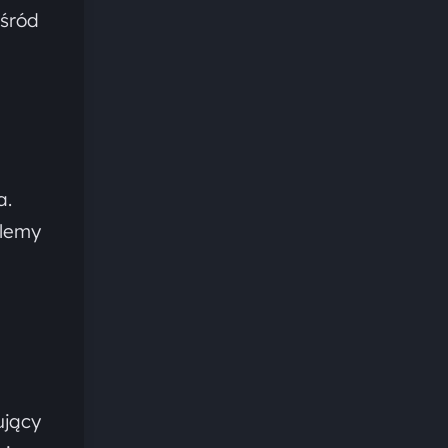
Wśród
a.
blemy
ujący