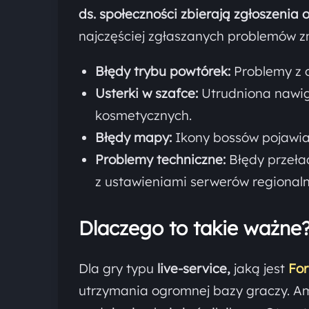
ds. społeczności zbierają zgłoszenia 
najczęściej zgłaszanych problemów zn
Błędy trybu powtórek:
Problemy z 
Usterki w szafce:
Utrudniona nawig
kosmetycznych.
Błędy mapy:
Ikony bossów pojawiają
Problemy techniczne:
Błędy przeła
z ustawieniami serwerów regionaln
Dlaczego to takie ważne
Dla gry typu
live-service,
jaką jest
For
utrzymania ogromnej bazy graczy. A