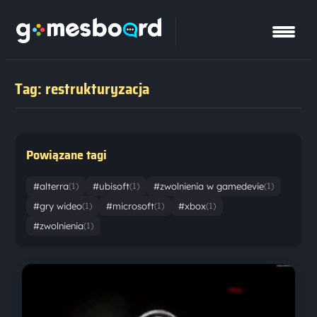
Tag: restrukturyzacja
Powiązane tagi
#alterra
#ubisoft
#zwolnienia w gamedevie
(1)
(1)
(1)
#gry wideo
#microsoft
#xbox
(1)
(1)
(1)
#zwolnienia
(1)