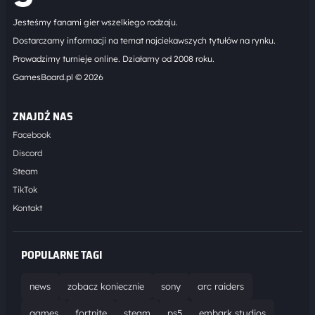
Jesteśmy fanami gier wszelkiego rodzaju.
Dostarczamy informacji na temat najciekawszych tytułów na rynku.
Prowadzimy turnieje online. Działamy od 2008 roku.
GamesBoard.pl © 2026
ZNAJDŹ NAS
Facebook
Discord
Steam
TikTok
Kontakt
POPULARNE TAGI
news
zobacz koniecznie
sony
arc raiders
games
fortnite
steam
ps5
embark studios