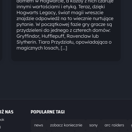
domem w Hogwarcie, a każdy z nich czaruje
innymi wartościami i etyką. Teraz, dzięki
Hogwarts Legacy, świat magii wreszcie
znajdzie odpowiedź na to wiecznie nurtujące
pytanie. W początkowej fazie gry gracze są
przydzieleni do jednego z czterech domów:
Gryffindor, Hufflepuff, Ravenclaw lub
Slytherin. Tiara Przydziału, opowiadająca o
magicznych losach, […]
DŹ NAS
POPULARNE TAGI
ook
news
zobacz koniecznie
sony
arc raiders
d