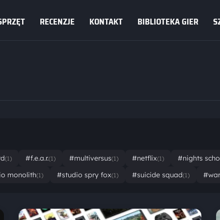
SPRZĘT
RECENZJE
KONTAKT
BIBLIOTEKA GIER
S
rd
#f.e.a.r.
#multiversus
#netflix
#nights scho
(1)
(1)
(1)
(1)
io monolith
#studio spry fox
#suicide squad
#war
(1)
(1)
(1)