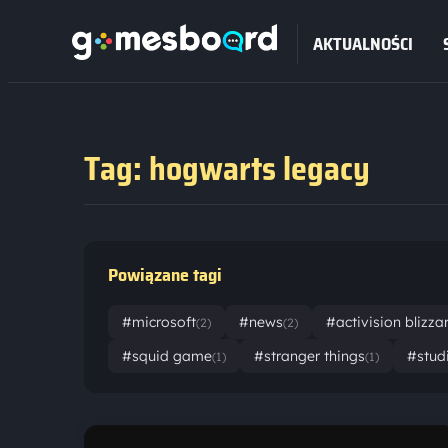
AKTUALNOŚCI
Tag: hogwarts legacy
Powiązane tagi
#microsoft
#news
#activision blizza
(2)
(2)
#squid game
#stranger things
#stud
(1)
(1)