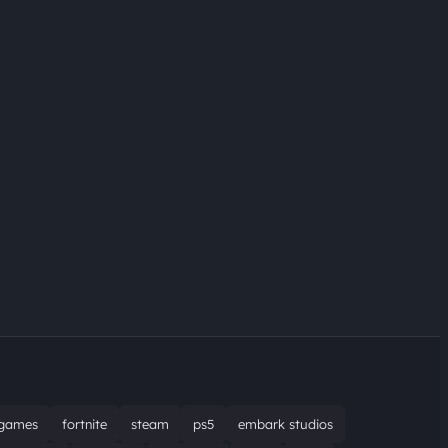
games
fortnite
steam
ps5
embark studios