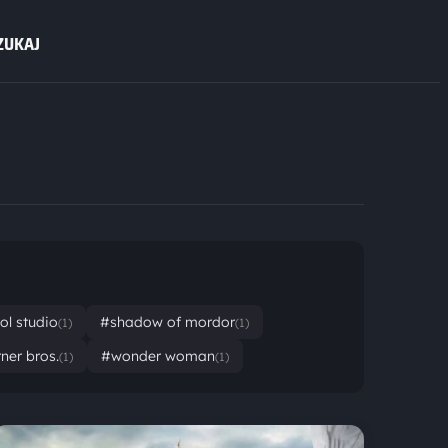
ZUKAJ
ol studio
#shadow of mordor
(1)
(1)
ner bros.
#wonder woman
(1)
(1)