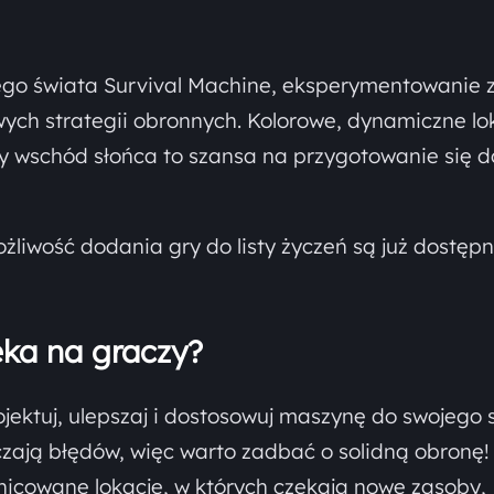
go świata Survival Machine, eksperymentowanie 
wych strategii obronnych. Kolorowe, dynamiczne lo
dy wschód słońca to szansa na przygotowanie się d
liwość dodania gry do listy życzeń są już dostęp
eka na graczy?
jektuj, ulepszaj i dostosowuj maszynę do swojego s
czają błędów, więc warto zadbać o solidną obronę!
żnicowane lokacje, w których czekają nowe zasoby,