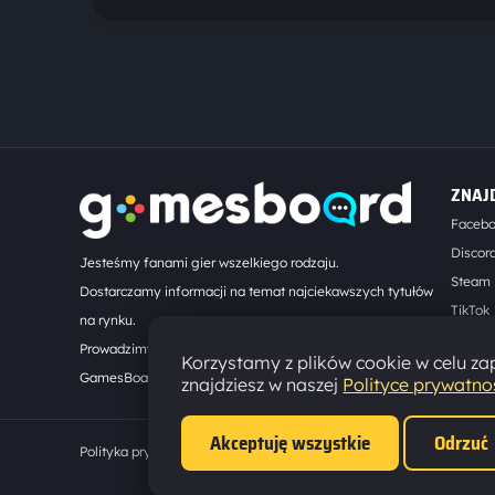
ZNAJ
Faceb
Discor
Jesteśmy fanami gier wszelkiego rodzaju.
Steam
Dostarczamy informacji na temat najciekawszych tytułów
TikTok
na rynku.
Kontak
Prowadzimy turnieje online. Działamy od 2008 roku.
Korzystamy z plików cookie w celu zap
GamesBoard.pl © 2026
znajdziesz w naszej
Polityce prywatno
Akceptuję wszystkie
Odrzuć
Polityka prywatności
·
Ustawienia cookies