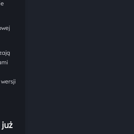
ie
owej
zają
ami
wersji
 już