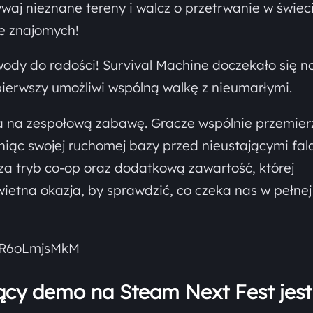
waj nieznane tereny i walcz o przetrwanie w świec
e znajomych!
ody do radości! Survival Machine doczekało się n
 pierwszy umożliwi wspólną walkę z nieumarłymi.
wia na zespołową zabawę. Gracze wspólnie przemier
niąc swojej ruchomej bazy przed nieustającymi fal
 tryb co-op oraz dodatkową zawartość, której
ietna okazja, by sprawdzić, co czeka nas w pełnej 
9R6oLmjsMkM
ący demo na Steam Next Fest jest