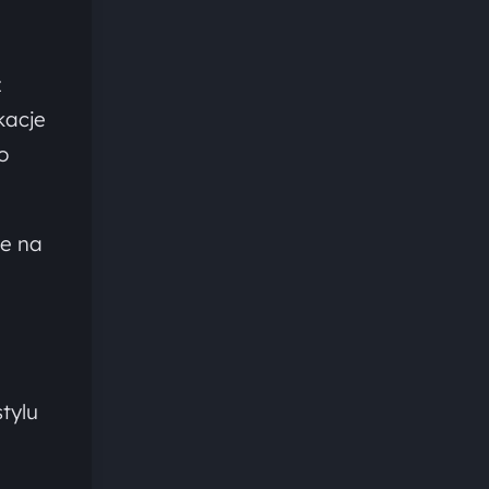
z
kacje
o
ne na
tylu