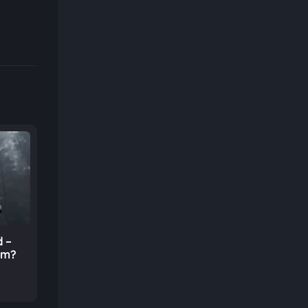
 –
em?