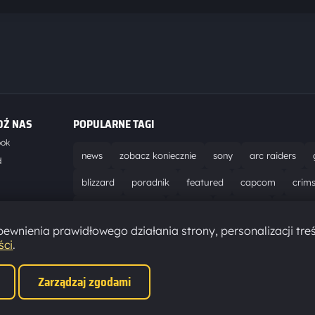
DŹ NAS
POPULARNE TAGI
ook
news
zobacz koniecznie
sony
arc raiders
d
blizzard
poradnik
featured
capcom
crim
world of warcraft
solucja
marathon
ubisoft
t
ewnienia prawidłowego działania strony, personalizacji treś
aktualizacja
pc
epic games
hytale
ści
.
Zarządzaj zgodami