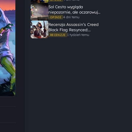
świata, żeby opowiedzieć
Sol Cesto wygląda
dużą historię
niepozornie, ale oczarowuje
gameplayem
4 dni temu
OPINIE
Recenzja Assassin’s Creed
Black Flag Resynced:
Ubisoft tego nie zepsuł
1 tydzień temu
RECENZJE