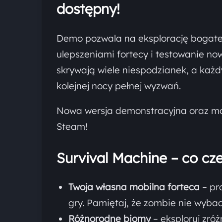
dostępny!
Demo pozwala na eksplorację bogate
ulepszeniami fortecy i testowanie no
skrywają wiele niespodzianek, a każ
kolejnej nocy pełnej wyzwań.
Nowa wersja demonstracyjna oraz moż
Steam!
Survival Machine – co cz
Twoja własna mobilna forteca
– pro
gry. Pamiętaj, że zombie nie wyba
Różnorodne biomy
– eksploruj zró