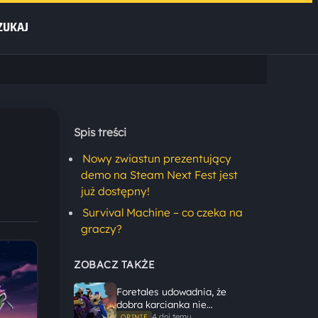
ZUKAJ
Spis treści
Nowy zwiastun prezentujący
demo na Steam Next Fest jest
już dostępny!
Survival Machine – co czeka na
graczy?
ZOBACZ TAKŻE
Foretales udowadnia, że
dobra karcianka nie
potrzebuje wielkiego
4 dni temu
OPINIE