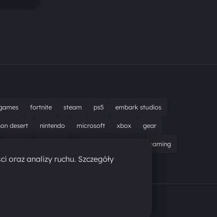
games
fortnite
steam
ps5
embark studios
son desert
nintendo
microsoft
xbox
gear
bungie
recenzja
resident evil requiem
gaming
ci oraz analizy ruchu. Szczegóły