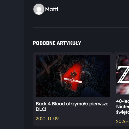
Matti
PODOBNE ARTYKUŁY
40-le
Back 4 Blood otrzymało pierwsze
Ninte
DLC!
święt
2021-11-09
2026-