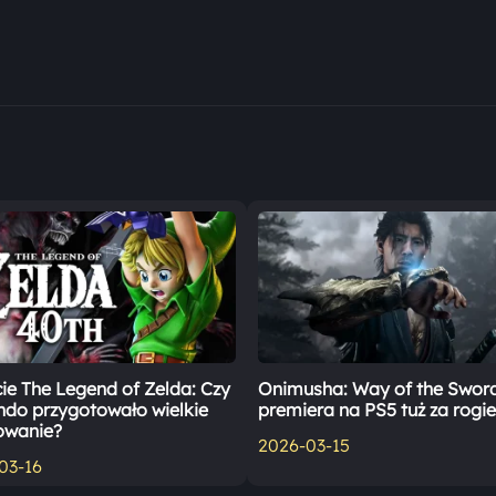
cie The Legend of Zelda: Czy
Onimusha: Way of the Sword
ndo przygotowało wielkie
premiera na PS5 tuż za rogi
owanie?
2026-03-15
03-16