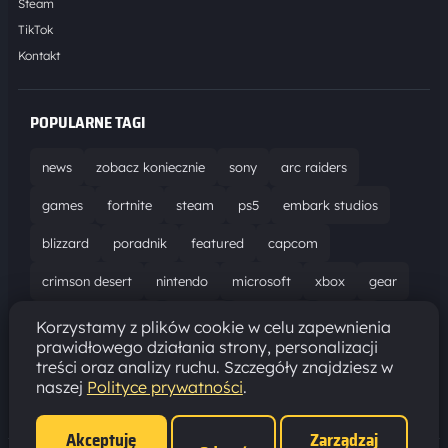
Steam
TikTok
Kontakt
POPULARNE TAGI
news
zobacz koniecznie
sony
arc raiders
games
fortnite
steam
ps5
embark studios
blizzard
poradnik
featured
capcom
crimson desert
nintendo
microsoft
xbox
gear
world of warcraft
solucja
marathon
ubisoft
Korzystamy z plików cookie w celu zapewnienia
prawidłowego działania strony, personalizacji
bungie
recenzja
resident evil requiem
gaming
treści oraz analizy ruchu. Szczegóły znajdziesz w
naszej
Polityce prywatności
.
aktualizacja
pc
epic games
hytale
Akceptuję
Zarządzaj