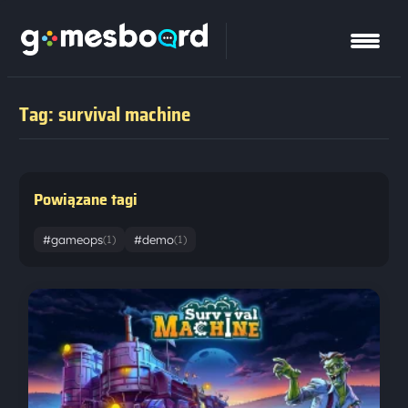
Tag: survival machine
Powiązane tagi
#gameops
#demo
(1)
(1)