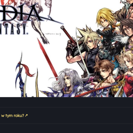
↗
e w tym roku?