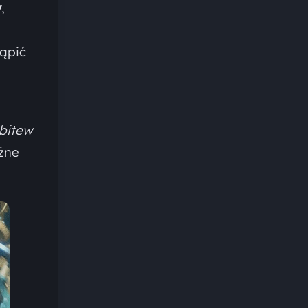
y
,
tąpić
bitew
óżne