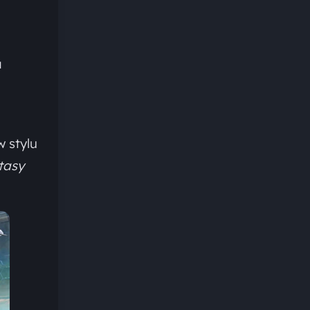
a
 stylu
tasy