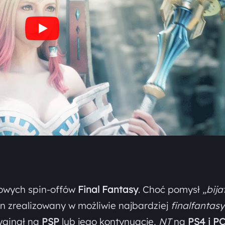
powych spin-offów
Final Fantasy
. Choć pomysł
„bija
on zrealizowany w możliwie najbardziej
finalfantas
ryginał na
PSP
lub jego kontynuację,
NT
na
PS4 i PC