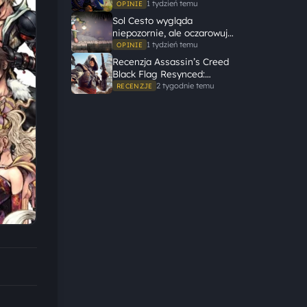
potrzebuje wielkiego
1 tydzień temu
OPINIE
świata, żeby opowiedzieć
Sol Cesto wygląda
dużą historię
niepozornie, ale oczarowuje
gameplayem
1 tydzień temu
OPINIE
Recenzja Assassin’s Creed
Black Flag Resynced:
Ubisoft tego nie zepsuł
2 tygodnie temu
RECENZJE