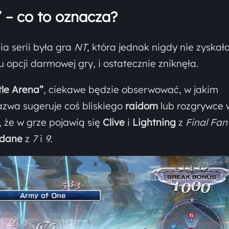
 – co to oznacza?
a serii była gra
NT
, która jednak nigdy nie zyskał
opcji darmowej gry, i ostatecznie zniknęła.
le Arena”
, ciekawe będzie obserwować, w jakim
azwa sugeruje coś bliskiego
raidom
lub rozgrywce w
, że w grze pojawią się
Clive
i
Lightning
z
Final Fan
idane
z
7
i
9
.