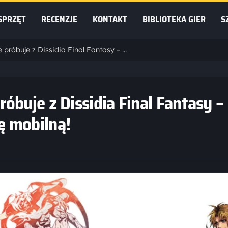
SPRZĘT
RECENZJE
KONTAKT
BIBLIOTEKA GIER
S
Square Enix ponownie próbuje z Dissidia Final Fantasy – zapowiedziano nową grę mobilną!
óbuje z Dissidia Final Fantasy –
ę mobilną!