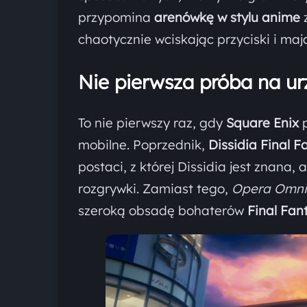
przypomina
arenówkę w stylu anime
z
chaotycznie wciskając przyciski i mają
Nie pierwsza próba na u
To nie pierwszy raz, gdy
Square Enix
p
mobilne. Poprzednik,
Dissidia Final 
postaci, z której Dissidia jest znana,
rozgrywki. Zamiast tego,
Opera Omn
szeroką obsadę bohaterów
Final Fan