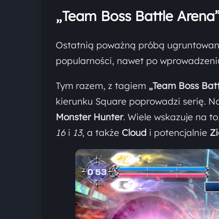
„Team Boss Battle Arena”
Ostatnią poważną próbą ugruntowani
popularności, nawet po wprowadzeniu 
Tym razem, z tagiem
„Team Boss Batt
kierunku Square poprowadzi serię. N
Monster Hunter
. Wiele wskazuje na to
16
i
13
, a także
Cloud
i potencjalnie
Z