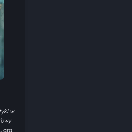
tyki w
y’owy
,
gra