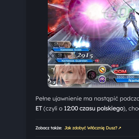
Pełne ujawnienie ma nastąpić podczas
ET
(czyli o
12:00 czasu polskiego
), ch
↗
Zobacz także:
Jak zdobyć Włócznię Dusz?