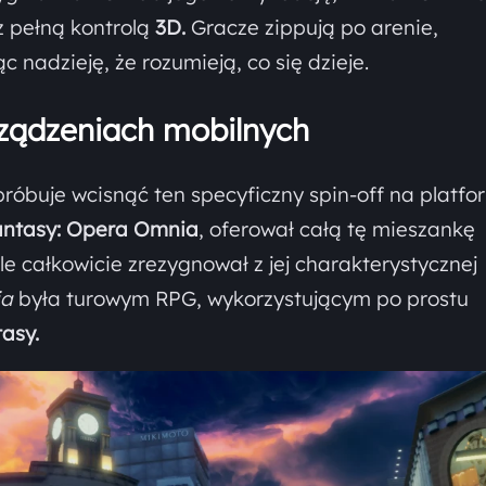
 pełną kontrolą
3D.
Gracze zippują po arenie,
c nadzieję, że rozumieją, co się dzieje.
rządzeniach mobilnych
róbuje wcisnąć ten specyficzny spin-off na platfo
Fantasy: Opera Omnia
, oferował całą tę mieszankę
 ale całkowicie zrezygnował z jej charakterystycznej
ia
była turowym RPG, wykorzystującym po prostu
tasy.