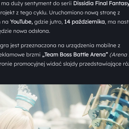
ma duży sentyment do serii
Dissidia Final Fantas
rojekt z tego cyklu. Uruchomiono nową stronę z
m na
YouTube,
gdzie jutro,
14 października
, ma nas
ędzie nowa odsłona.
e gra jest przeznaczona na urządzenia mobilne z
o reklamowe brzmi
„Team Boss Battle Arena”
(Arena 
ronie promocyjnej widać slajdy przedstawiające r