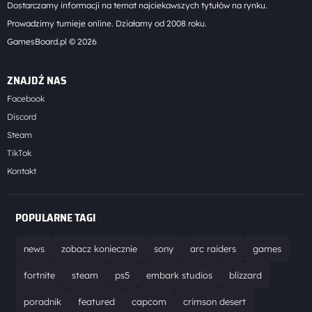
Dostarczamy informacji na temat najciekawszych tytułów na rynku.
Prowadzimy turnieje online. Działamy od 2008 roku.
GamesBoard.pl © 2026
ZNAJDŹ NAS
Facebook
Discord
Steam
TikTok
Kontakt
POPULARNE TAGI
news
zobacz koniecznie
sony
arc raiders
games
fortnite
steam
ps5
embark studios
blizzard
poradnik
featured
capcom
crimson desert