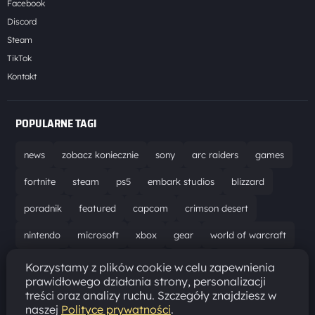
Facebook
Discord
Steam
TikTok
Kontakt
POPULARNE TAGI
news
zobacz koniecznie
sony
arc raiders
games
fortnite
steam
ps5
embark studios
blizzard
poradnik
featured
capcom
crimson desert
nintendo
microsoft
xbox
gear
world of warcraft
solucja
marathon
ubisoft
bungie
recenzja
Korzystamy z plików cookie w celu zapewnienia
prawidłowego działania strony, personalizacji
resident evil requiem
gaming
aktualizacja
pc
treści oraz analizy ruchu. Szczegóły znajdziesz w
naszej
Polityce prywatności
.