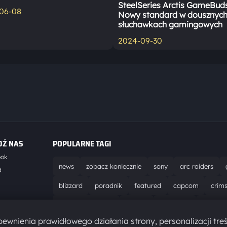
SteelSeries Arctis GameBud
06-08
Nowy standard w dousznyc
słuchawkach gamingowych
2024-09-30
DŹ NAS
POPULARNE TAGI
ook
news
zobacz koniecznie
sony
arc raiders
d
blizzard
poradnik
featured
capcom
crim
world of warcraft
solucja
marathon
ubisoft
t
ewnienia prawidłowego działania strony, personalizacji treś
aktualizacja
pc
epic games
hytale