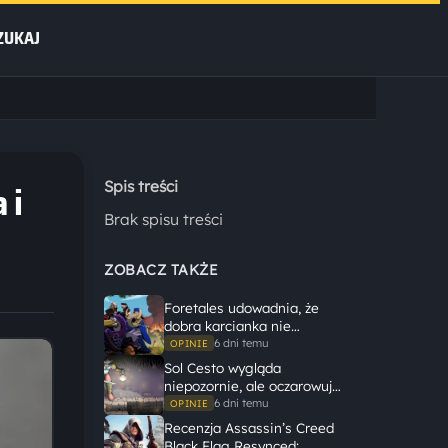
ZUKAJ
 i
Spis treści
Brak spisu treści
ZOBACZ TAKŻE
Foretales udowadnia, że
dobra karcianka nie
potrzebuje wielkiego
6 dni temu
OPINIE
świata, żeby opowiedzieć
Sol Cesto wygląda
dużą historię
niepozornie, ale oczarowuje
gameplayem
6 dni temu
OPINIE
Recenzja Assassin’s Creed
Black Flag Resynced: