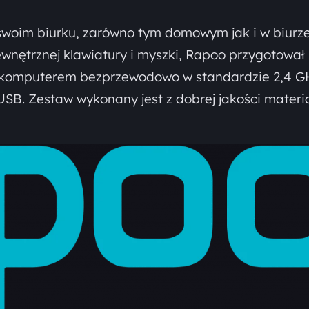
a swoim biurku, zarówno tym domowym jak i w biurze
zewnętrznej klawiatury i myszki, Rapoo przygotował
 z komputerem bezprzewodowo w standardzie 2,4 G
SB. Zestaw wykonany jest z dobrej jakości materi