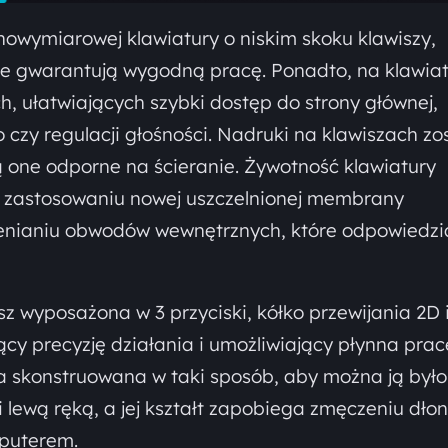
owymiarowej klawiatury o niskim skoku klawiszy,
re gwarantują wygodną pracę. Ponadto, na klawia
h, ułatwiających szybki dostęp do strony głównej,
czy regulacji głośności. Nadruki na klawiszach zo
 one odporne na ścieranie. Żywotność klawiatury
i zastosowaniu nowej uszczelnionej membrany
lenianiu obwodów wewnętrznych, które odpowiedzi
 wyposażona w 3 przyciski, kółko przewijania 2D 
cy precyzję działania i umożliwiający płynna prac
a skonstruowana w taki sposób, aby można ją było
 lewą ręką, a jej kształt zapobiega zmęczeniu dłon
mputerem.