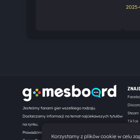
2025-
ZNAJ
Faceb
Discor
Jesteśmy fanami gier wszelkiego rodzaju.
Steam
Dostarczamy informacji na temat najciekawszych tytułów
TikTok
na rynku.
Kontak
Prowadzimy turnieje online. Działamy od 2008 roku.
Korzystamy z plików cookie w celu zap