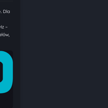
. Dla
Hz –
ałów,