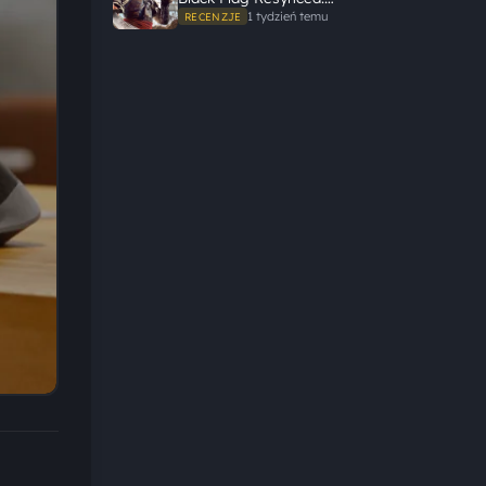
Ubisoft tego nie zepsuł
1 tydzień temu
RECENZJE