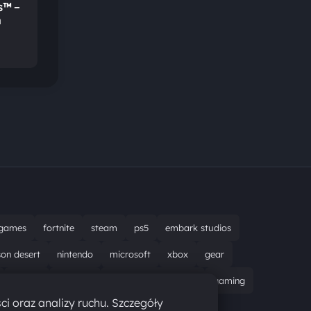
s™ –
h
games
fortnite
steam
ps5
embark studios
son desert
nintendo
microsoft
xbox
gear
bungie
recenzja
resident evil requiem
gaming
ci oraz analizy ruchu. Szczegóły