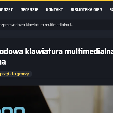
SPRZĘT
RECENZJE
KONTAKT
BIBLIOTEKA GIER
S
Rapoo X8100 Bezprzewodowa klawiatura multimedialna i oburęczna mysz optyczna
dowa klawiatura multimedialna
na
sprzęt dla graczy