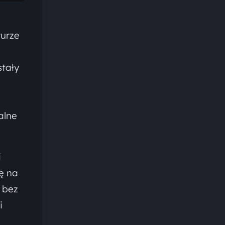
turze
stały
alne
i
ę na
 bez
i