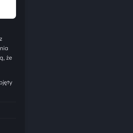
z
nia
ą, że
bjęty