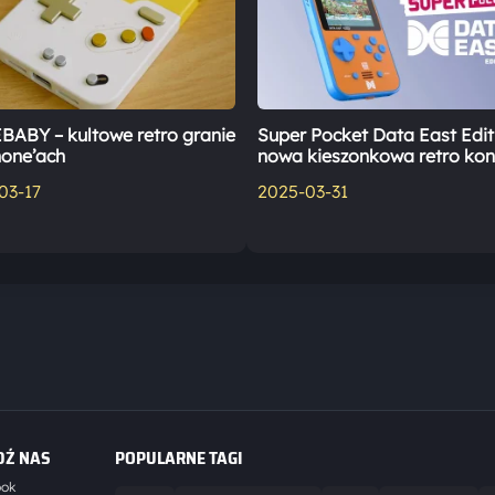
ABY – kultowe retro granie
Super Pocket Data East Edit
hone’ach
nowa kieszonkowa retro kon
03-17
2025-03-31
DŹ NAS
POPULARNE TAGI
ook