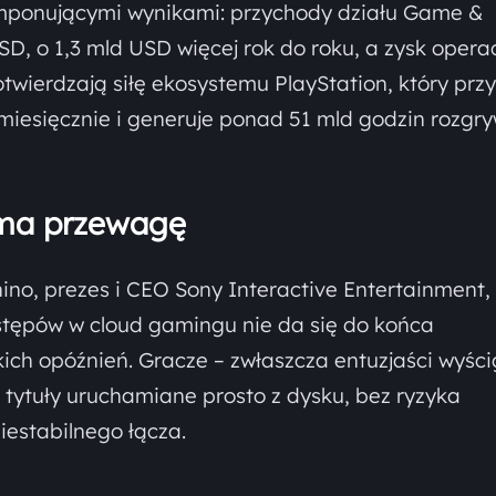
 imponującymi wynikami: przychody działu Game &
SD, o 1,3 mld USD więcej rok do roku, a zysk opera
otwierdzają siłę ekosystemu PlayStation, który prz
miesięcznie i generuje ponad 51 mld godzin rozgry
 ma przewagę
hino, prezes i CEO Sony Interactive Entertainment,
stępów w cloud gamingu nie da się do końca
kich opóźnień. Gracze – zwłaszcza entuzjaści wyśc
ć tytuły uruchamiane prosto z dysku, bez ryzyka
iestabilnego łącza.