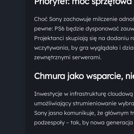
Priorytet: moc sprzętowa
Choć Sony zachowuje milczenie odnośn
pewne: PS6 będzie dysponować zauważ
Projektanci skupiają się na dodaniu 
wczytywania, by gra wyglądała i dzia
zewnętrznymi serwerami.
Chmura jako wsparcie, n
Inwestycje w infrastrukturę cloudową
umożliwiający strumieniowanie wybran
Sony jasno komunikuje, że głównym t
podzespoły – tak, by nowa generacja