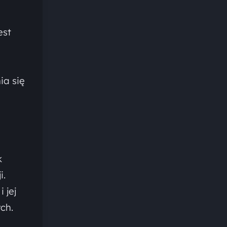
est
i
ia się
k
i.
 jej
ch.