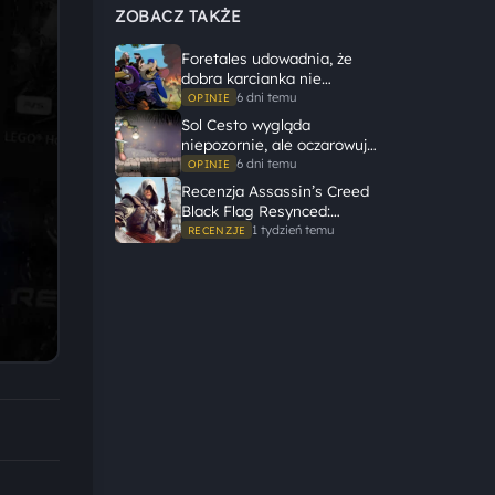
ZOBACZ TAKŻE
Foretales udowadnia, że
dobra karcianka nie
potrzebuje wielkiego
6 dni temu
OPINIE
świata, żeby opowiedzieć
Sol Cesto wygląda
dużą historię
niepozornie, ale oczarowuje
gameplayem
6 dni temu
OPINIE
Recenzja Assassin’s Creed
Black Flag Resynced:
Ubisoft tego nie zepsuł
1 tydzień temu
RECENZJE