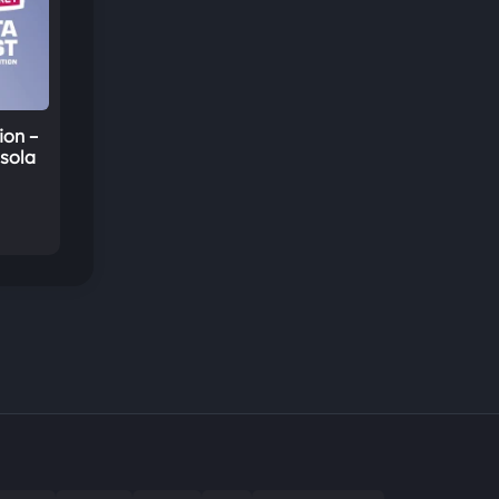
ion –
sola