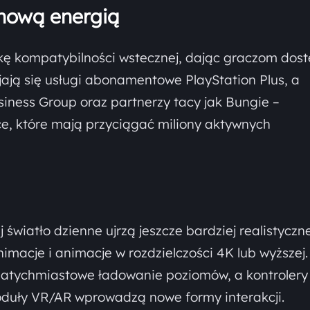
 nową energią
kę kompatybilności wstecznej, dając graczom dos
ijają się usługi abonamentowe PlayStation Plus, a
iness Group oraz partnerzy tacy jak Bungie –
ice, które mają przyciągać miliony aktywnych
 światło dzienne ujrzą jeszcze bardziej realistyczn
nimacje i animacje w rozdzielczości 4K lub wyższej.
natychmiastowe ładowanie poziomów, a kontrolery
moduły VR/AR wprowadzą nowe formy interakcji.