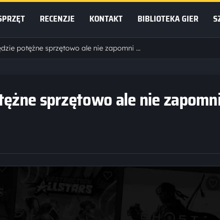
SPRZĘT
RECENZJE
KONTAKT
BIBLIOTEKA GIER
S
PlayStation 6 będzie potężne sprzętowo ale nie zapomni o chmurze
tężne sprzętowo ale nie zapomni