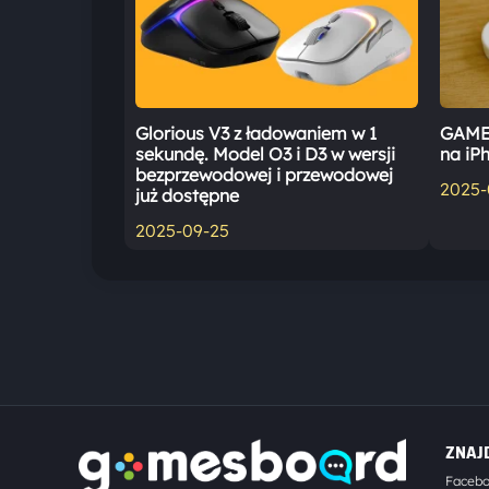
Glorious V3 z ładowaniem w 1
GAMEB
sekundę. Model O3 i D3 w wersji
na iP
bezprzewodowej i przewodowej
2025-
już dostępne
2025-09-25
ZNAJ
Faceb