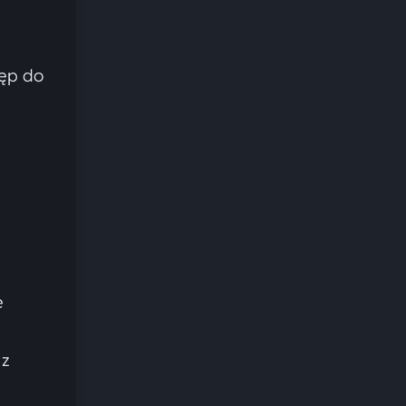
tęp do
e
 z