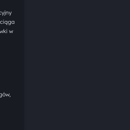
cyjny
yciąga
wki w
igów,