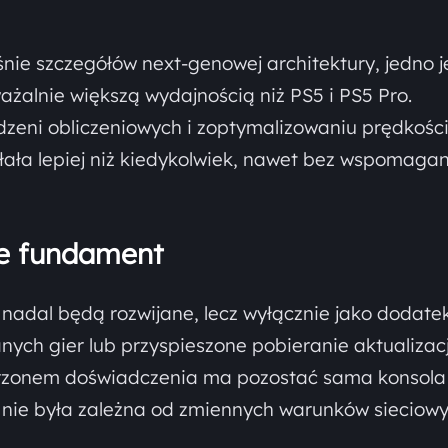
ie szczegółów next-genowej architektury, jedno j
alnie większą wydajnością niż PS5 i PS5 Pro.
rdzeni obliczeniowych i zoptymalizowaniu prędkośc
łała lepiej niż kiedykolwiek, nawet bez wspomagan
ie fundament
 nadal będą rozwijane, lecz wyłącznie jako dodate
ych gier lub przyspieszone pobieranie aktualizacj
rzonem doświadczenia ma pozostać sama konsola i
 nie była zależna od zmiennych warunków sieciowy