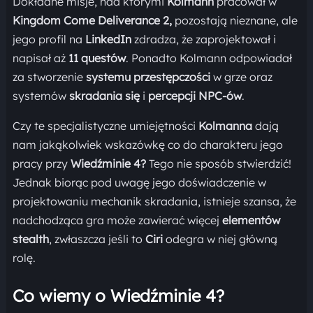
Dokładne misje, nad którymi
Kolmann
pracował w
Kingdom Come Deliverance 2,
pozostają nieznane, ale
jego profil na
LinkedIn
zdradza, że zaprojektował i
napisał aż
11 questów
. Ponadto Kolmann odpowiadał
za stworzenie
systemu przestępczości
w grze oraz
systemów
skradania się
i
percepcji NPC-ów
.
Czy te specjalistyczne umiejętności
Kolmanna
dają
nam jakąkolwiek wskazówkę co do charakteru jego
pracy przy
Wiedźminie 4?
Tego nie sposób stwierdzić!
Jednak biorąc pod uwagę jego doświadczenie w
projektowaniu mechanik skradania, istnieje szansa, że
nadchodząca gra może zawierać więcej
elementów
stealth
, zwłaszcza jeśli to
Ciri
odegra w niej główną
rolę.
Co wiemy o Wiedźminie 4?