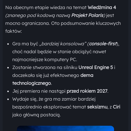
Na obecnym etapie wiedza na temat
Wiedźmina 4
(znanego pod kodową nazwą
Projekt Polaris
)
jest
mocno ograniczona. Oto podsumowanie kluczowych
faktów:
Gra ma być
„bardziej konsolowa”
(
console-first
),
choć nadal będzie w stanie obciążyć nawet
najmocniejsze komputery PC.
Zostanie stworzona na silniku
Unreal Engine 5
i
doczekała się już efektownego
dema
technologicznego
.
Jej premiera nie nastąpi
przed rokiem 2027
.
Wydaje się, że gra ma zamiar bardziej
bezpośrednio eksplorować temat
seksizmu
, z
Ciri
jako główną postacią.