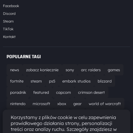
Facebook
Discord
Steam
TikTok
Kontakt
POPULARNE TAGI
news
zobacz koniecznie
sony
arc raiders
games
fortnite
steam
ps5
embark studios
blizzard
poradnik
featured
capcom
crimson desert
nintendo
microsoft
xbox
gear
world of warcraft
solucja
marathon
ubisoft
bungie
recenzja
Korzystamy z plików cookie w celu zapewnienia
prawidłowego działania strony, personalizacji
resident evil requiem
gaming
aktualizacja
pc
treści oraz analizy ruchu. Szczegóły znajdziesz w