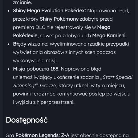
zmianie.
Shiny Mega Evolution Pokédex:
Naprawiono błąd,
przez który
Shiny Pokémony
zdobyte przed
premierą DLC nie rejestrowały się w
Mega
Pokédexie,
nawet po zdobyciu ich
Mega Kamieni.
Błędy wizualne:
Wyeliminowano rzadkie przypadki
wyświetlania obrazów z innych scen podczas
wykonywania misji.
Misja poboczna 188:
Naprawiono błąd
uniemożliwiający ukończenie zadania
„Start Special
Scanning!”.
Gracze, którzy utknęli w tym miejscu,
powinni teraz móc kontynuować postęp po wejściu
i wyjściu z hiperprzestrzeni.
Dostępność
Gra
Pokémon Legends: Z-A
jest obecnie dostępna na