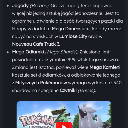
Jagody
(Berries):
Gracze mogą teraz kupować
więcej niż jedną sztukę jagód jednocześnie. Jest to
ogromne ułatwienie dla osób tworzących pączki dla
Hoopy w dodatku
Mega Dimension.
Jagody można
nabyć na stoiskach w
Lumiose City
oraz w
Nouveau Cafe Truck 3.
Mega Odłamki
(Mega Shards):
Zniesiono limit
posiadania maksymalnie 999 sztuk tego surowca.
Zmiana jest istotna, ponieważ wiele
Mega Kamien
i
kosztuje setki odłamków, a odblokowanie jednego
z
Mitycznych Pokémonów
wymaga wydania aż 540
shardów na specjalne
Czytniki
(Drives).