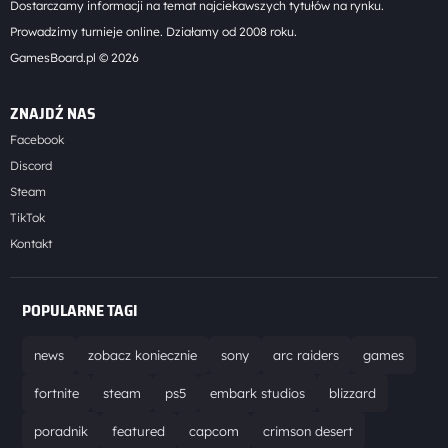
Dostarczamy informacji na temat najciekawszych tytułów na rynku.
Prowadzimy turnieje online. Działamy od 2008 roku.
GamesBoard.pl © 2026
ZNAJDŹ NAS
Facebook
Discord
Steam
TikTok
Kontakt
POPULARNE TAGI
news
zobacz koniecznie
sony
arc raiders
games
fortnite
steam
ps5
embark studios
blizzard
poradnik
featured
capcom
crimson desert