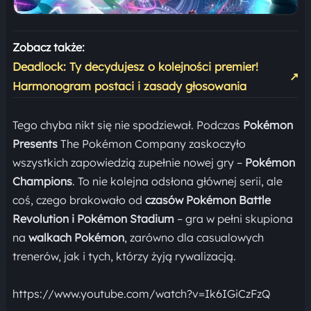
Zobacz także:
Deadlock: Ty decydujesz o kolejności premier!
↗
Harmonogram postaci i zasady głosowania
Tego chyba nikt się nie spodziewał. Podczas
Pokémon
Presents
The Pokémon Company zaskoczyło
wszystkich zapowiedzią zupełnie nowej gry –
Pokémon
Champions
. To nie kolejna odsłona głównej serii, ale
coś, czego brakowało od
czasów Pokémon Battle
Revolution i Pokémon Stadium
– gra w pełni skupiona
na
walkach Pokémon
, zarówno dla casualowych
trenerów, jak i tych, którzy żyją rywalizacją.
https://www.youtube.com/watch?v=Ik6IGiCzFzQ