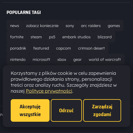
POPULARNE TAGI
news
zobacz koniecznie
sony
arc raiders
games
fortnite
steam
ps5
embark studios
blizzard
poradnik
featured
capcom
crimson desert
nintendo
microsoft
xbox
gear
world of warcraft
solucja
marathon
ubisoft
bungie
recenzja
Korzystamy z plików cookie w celu zapewnienia
prawidłowego działania strony, personalizacji
resident evil requiem
gaming
aktualizacja
pc
treści oraz analizy ruchu. Szczegóły znajdziesz w
naszej
Polityce prywatności
.
epic games
hytale
Akceptuję
Zarządzaj
Odrzuć
wszystkie
zgodami
Polityka prywatności
·
Ustawienia cookies