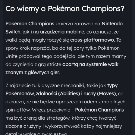
Co wiemy o Pokémon Champions?
Pokémon Champions
zmierza zarówno na
Nintendo
Switch
, jak i na
urządzenia mobilne
, co oznacza, że
walki będą mogły toczyć się
cross-platformowo
. To
spory krok naprzód, bo do tej pory tylko Pokémon
Unite próbował tego podejścia, ale tym razem mamy
do czynienia z grą stricte
opartą na systemie walk
znanym z głównych gier
.
Znajdziecie tu klasyczne mechaniki, takie jak
typy
Pokémonów, zdolności (Abilities) i ruchy (Moves)
, co
oznacza, że nie będzie uproszczeń rodem z mobilnych
spin-offów. Wręcz przeciwnie –
Pokémon Champions
ma być areną dla strategów, którzy chcą tworzyć
złożone drużyny i wykorzystywać każdy najmniejszy
detal w walce o zwycięstwo.