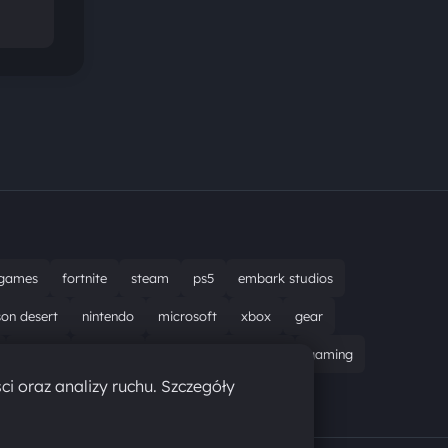
games
fortnite
steam
ps5
embark studios
son desert
nintendo
microsoft
xbox
gear
bungie
recenzja
resident evil requiem
gaming
ci oraz analizy ruchu. Szczegóły