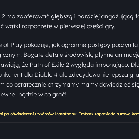
le 2 ma zaoferować głębszą i bardziej angażującą f
ć wątki rozpoczęte w pierwszej części gry.
 of Play pokazuje, jak ogromne postępy poczyniła
icznym. Bogate detale środowisk, płynne animacj
rawiają, że Path of Exile 2 wygląda imponująco. Dla
konkurent dla Diablo 4 ale zdecydowanie lepsza gr
tym co ostatecznie otrzymamy mamy dowiedzieć si
pewne, będzie w co grać!
ami po oświadczeniu twórców Marathonu: Embark zapowiada surowe kar