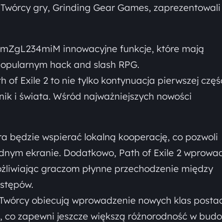
 Twórcy gry, Grinding Gear Games, zaprezentowal
mZgL234miM innowacyjne funkcje, które mają
popularnym hack and slash RPG.
 of Exile 2 to nie tylko kontynuacja pierwszej częśc
nik i świata. Wśród najważniejszych nowości
ra będzie wspierać lokalną kooperację, co pozwoli
nym ekranie. Dodatkowo, Path of Exile 2 wprowad
możliwiając graczom płynne przechodzenie między
stępów​.
 Twórcy obiecują wprowadzenie nowych klas postac
i, co zapewni jeszcze większą różnorodność w bud