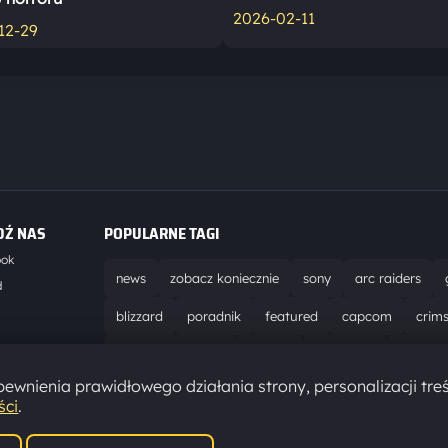
2026-02-11
12-29
DŹ NAS
POPULARNE TAGI
ook
news
zobacz koniecznie
sony
arc raiders
d
blizzard
poradnik
featured
capcom
crim
world of warcraft
solucja
marathon
ubisoft
t
ewnienia prawidłowego działania strony, personalizacji treś
aktualizacja
pc
epic games
hytale
ści
.