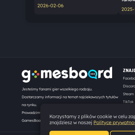
2026-02-06
2025-
ZNAJ
Faceb
Discor
Jesteśmy fanami gier wszelkiego rodzaju.
Steam
Dostarczamy informacji na temat najciekawszych tytułów
TikTok
na rynku.
Kontak
Prowadzimy turnieje online. Działamy od 2008 roku.
Korzystamy z plików cookie w celu zap
GamesBoard.pl © 2026
znajdziesz w naszej
Polityce prywatno