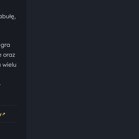
abułę,
 gra
e oraz
 wielu
a
ę
↗
y