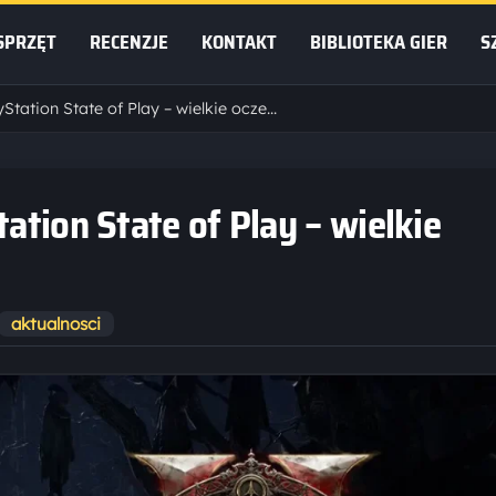
SPRZĘT
RECENZJE
KONTAKT
BIBLIOTEKA GIER
S
Path of Exile 2 na PlayStation State of Play – wielkie oczekiwania i nowości
tation State of Play – wielkie
aktualnosci