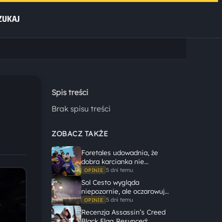
ZUKAJ
Spis treści
Brak spisu treści
ZOBACZ TAKŻE
Foretales udowadnia, że
dobra karcianka nie
potrzebuje wielkiego
5 dni temu
OPINIE
świata, żeby opowiedzieć
Sol Cesto wygląda
dużą historię
niepozornie, ale oczarowuje
gameplayem
5 dni temu
OPINIE
Recenzja Assassin’s Creed
Black Flag Resynced: