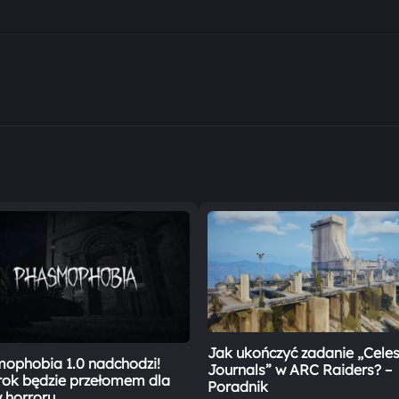
Jak ukończyć zadanie „Celes
ophobia 1.0 nadchodzi!
Journals” w ARC Raiders? –
rok będzie przełomem dla
Poradnik
 horroru