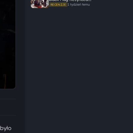
Ubisoft tego nie zepsuł
1 tydzień temu
RECENZJE
 było