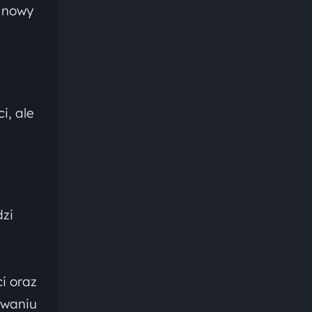
i nowy
i, ale
zi
i oraz
owaniu