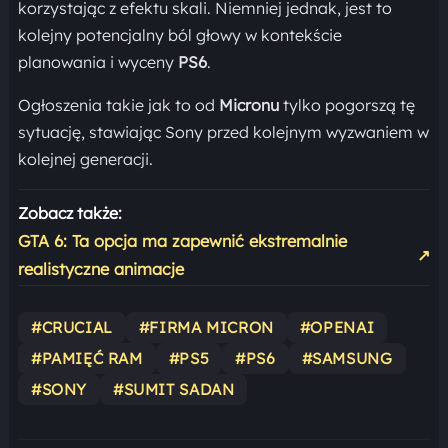
korzystając z efektu skali. Niemniej jednak, jest to
kolejny potencjalny ból głowy w kontekście
planowania i wyceny
PS6
.
Ogłoszenia takie jak to od
Micronu
tylko pogorszą tę
sytuację, stawiając Sony przed kolejnym wyzwaniem w
kolejnej generacji.
Zobacz także:
GTA 6: Ta opcja ma zapewnić ekstremalnie
↗
realistyczne animacje
#CRUCIAL
#FIRMA MICRON
#OPENAI
#PAMIĘĆ RAM
#PS5
#PS6
#SAMSUNG
#SONY
#SUMIT SADAN