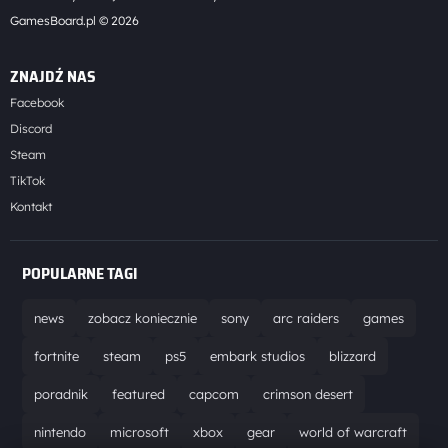
GamesBoard.pl © 2026
ZNAJDŹ NAS
Facebook
Discord
Steam
TikTok
Kontakt
POPULARNE TAGI
news
zobacz koniecznie
sony
arc raiders
games
fortnite
steam
ps5
embark studios
blizzard
poradnik
featured
capcom
crimson desert
nintendo
microsoft
xbox
gear
world of warcraft