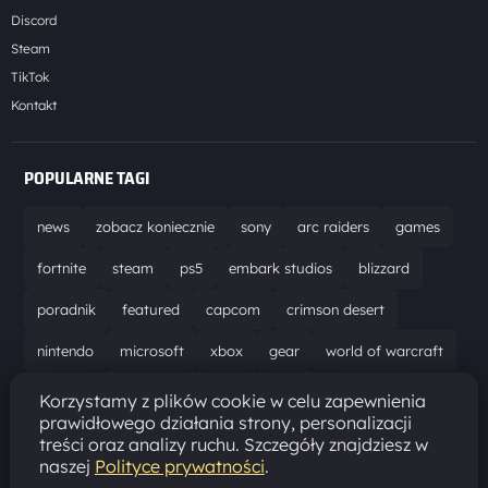
Discord
Steam
TikTok
Kontakt
POPULARNE TAGI
news
zobacz koniecznie
sony
arc raiders
games
fortnite
steam
ps5
embark studios
blizzard
poradnik
featured
capcom
crimson desert
nintendo
microsoft
xbox
gear
world of warcraft
solucja
marathon
ubisoft
bungie
recenzja
Korzystamy z plików cookie w celu zapewnienia
prawidłowego działania strony, personalizacji
resident evil requiem
gaming
aktualizacja
pc
treści oraz analizy ruchu. Szczegóły znajdziesz w
naszej
Polityce prywatności
.
epic games
hytale