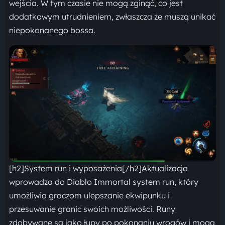
wejścia. W tym czasie nie mogą zginąć, co jest
dodatkowym utrudnieniem, zwłaszcza że muszą unikać
niepokonanego bossa.
[h2]System run i wyposażenia[/h2]Aktualizacja
wprowadza do Diablo Immortal system run, który
umożliwia graczom ulepszanie ekwipunku i
przesuwanie granic swoich możliwości. Runy
zdobywane są jako łupy po pokonaniu wrogów i mogą