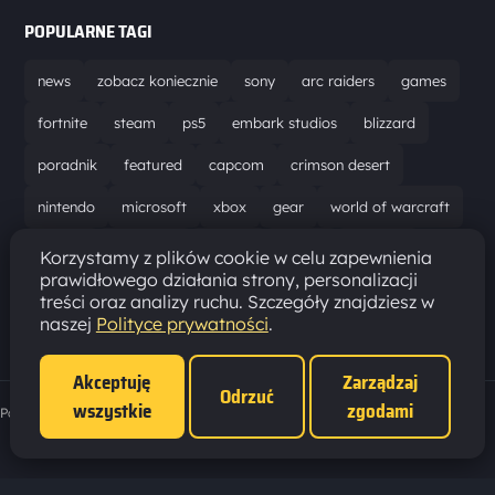
POPULARNE TAGI
news
zobacz koniecznie
sony
arc raiders
games
fortnite
steam
ps5
embark studios
blizzard
poradnik
featured
capcom
crimson desert
nintendo
microsoft
xbox
gear
world of warcraft
solucja
marathon
ubisoft
bungie
recenzja
Korzystamy z plików cookie w celu zapewnienia
prawidłowego działania strony, personalizacji
resident evil requiem
gaming
aktualizacja
pc
treści oraz analizy ruchu. Szczegóły znajdziesz w
naszej
Polityce prywatności
.
epic games
hytale
Akceptuję
Zarządzaj
Odrzuć
wszystkie
zgodami
Polityka prywatności
·
Ustawienia cookies