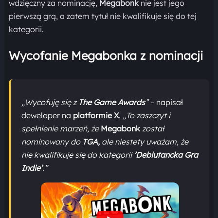
wdzięczny za nominację,
Megabonk
nie jest jego
pierwszą grą, a zatem tytuł nie kwalifikuje się do tej
kategorii.
Wycofanie Megabonka z nominacji
„Wycofuję się z
The Game Awards
”
– napisał
deweloper na
platformie X
.
„To zaszczyt i
spełnienie marzeń, że
Megabonk
został
nominowany do
TGA,
ale niestety uważam, że
nie kwalifikuje się do kategorii
’Debiutancka Gra
Indie’
.”