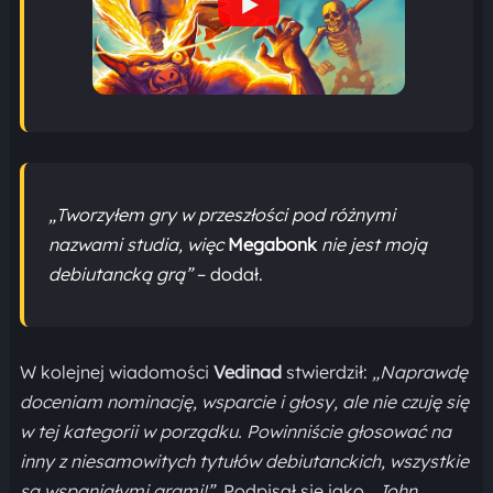
„Tworzyłem gry w przeszłości pod różnymi
nazwami studia, więc
Megabonk
nie jest moją
debiutancką grą”
– dodał.
W kolejnej wiadomości
Vedinad
stwierdził:
„Naprawdę
doceniam nominację, wsparcie i głosy, ale nie czuję się
w tej kategorii w porządku. Powinniście głosować na
inny z niesamowitych tytułów debiutanckich, wszystkie
są wspaniałymi grami!”.
Podpisał się jako
„John