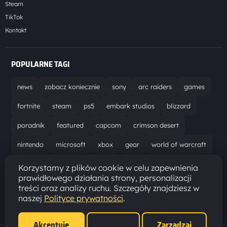
Steam
TikTok
Kontakt
POPULARNE TAGI
news
zobacz koniecznie
sony
arc raiders
games
fortnite
steam
ps5
embark studios
blizzard
poradnik
featured
capcom
crimson desert
nintendo
microsoft
xbox
gear
world of warcraft
solucja
marathon
ubisoft
bungie
recenzja
Korzystamy z plików cookie w celu zapewnienia
prawidłowego działania strony, personalizacji
resident evil requiem
gaming
aktualizacja
pc
treści oraz analizy ruchu. Szczegóły znajdziesz w
naszej
Polityce prywatności
.
epic games
hytale
Akceptuję
Zarządzaj