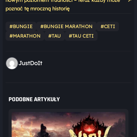
poznać tę mroczną historię
#BUNGIE
#BUNGIE MARATHON
#CETI
#MARATHON
#TAU
#TAU CETI
JustDoIt
PODOBNE ARTYKUŁY