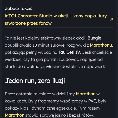
Zobacz także:
inZOI Character Studio w akcji – ikony popkultury
↗
stworzone przez fanów
To nie jest kolejny efektowny zlepek akcji.
Bungie
opublikowało 18 minut surowej rozgrywki z
Marathonu,
pokazując pełny wypad na
Tau Ceti IV
. Jeśli chcieliście
wiedzieć, czy ta gra potrafi zbudować napięcie od
startu do ewakuacji, właśnie dostaliście odpowiedź.
Jeden run, zero iluzji
Przez ostatnie miesiące widzieliśmy
Marathon
w
kawałkach. Były fragmenty współpracy w
PvE,
były
pokazy klas i dynamiczne egzekucje. Tym razem
Marathon
stawia sprawę jasno i bez skrótów.