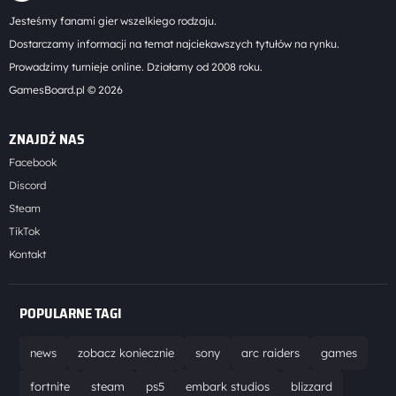
Jesteśmy fanami gier wszelkiego rodzaju.
Dostarczamy informacji na temat najciekawszych tytułów na rynku.
Prowadzimy turnieje online. Działamy od 2008 roku.
GamesBoard.pl © 2026
ZNAJDŹ NAS
Facebook
Discord
Steam
TikTok
Kontakt
POPULARNE TAGI
news
zobacz koniecznie
sony
arc raiders
games
fortnite
steam
ps5
embark studios
blizzard