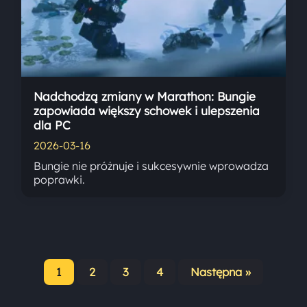
Nadchodzą zmiany w Marathon: Bungie
zapowiada większy schowek i ulepszenia
dla PC
2026-03-16
Bungie nie próżnuje i sukcesywnie wprowadza
poprawki.
1
2
3
4
Następna »
Stronicowanie
wpisów