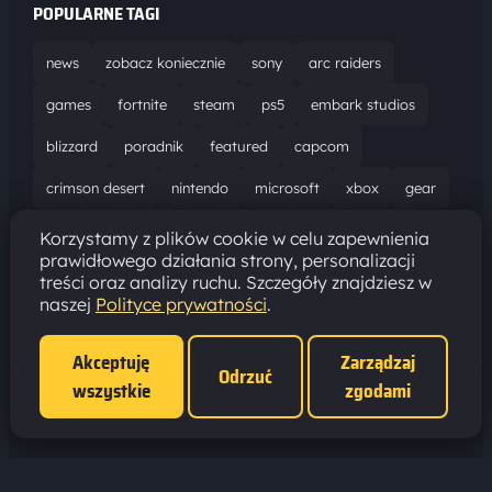
POPULARNE TAGI
news
zobacz koniecznie
sony
arc raiders
games
fortnite
steam
ps5
embark studios
blizzard
poradnik
featured
capcom
crimson desert
nintendo
microsoft
xbox
gear
world of warcraft
solucja
marathon
ubisoft
Korzystamy z plików cookie w celu zapewnienia
prawidłowego działania strony, personalizacji
bungie
recenzja
resident evil requiem
gaming
treści oraz analizy ruchu. Szczegóły znajdziesz w
naszej
Polityce prywatności
.
aktualizacja
pc
epic games
hytale
Akceptuję
Zarządzaj
Odrzuć
wszystkie
zgodami
Polityka prywatności
·
Ustawienia cookies