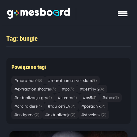
Tag: bungie
Powiązane tagi
#marathon
#marathon server slam
(43)
(9)
#extraction shooter
#pc
#destiny 2
(5)
(5)
(4)
#aktualizacja gry
#steam
#ps5
#xbox
(4)
(4)
(3)
(3)
#arc raiders
#tau ceti IV
#poradnik
(3)
(2)
(2)
#endgame
#aktualizacja
#strzelanki
(2)
(2)
(2)